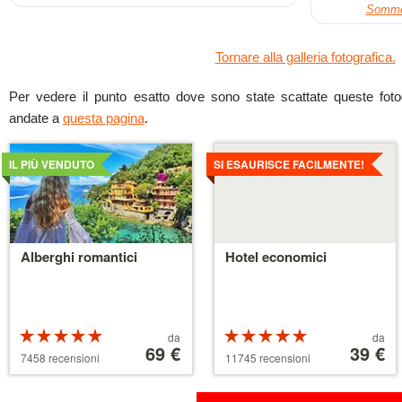
Sommer
Tornare alla galleria fotografica.
Per vedere il punto esatto dove sono state scattate queste fotogr
andate a
questa pagina
.
Dettagli
Dettagli
IL PIÙ VENDUTO
SI ESAURISCE FACILMENTE!
Alberghi romantici
Hotel economici
Valutazione:
Prezzo
Valutazione:
Prezzo
da
da
5 su 5 stelle
a
69 €
5 su 5 stelle
a
39 €
7458 recensioni
11745 recensioni
partire
partire
da
da
39 €
110 €