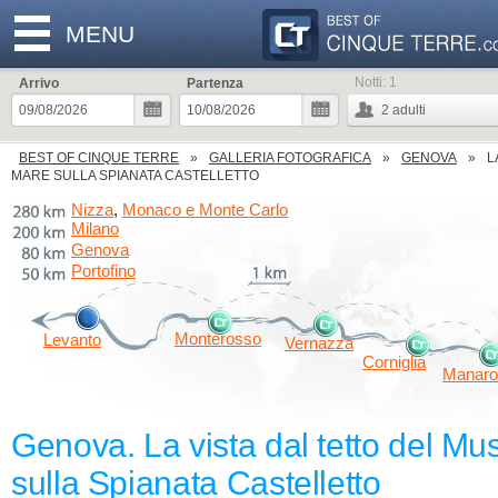
MENU
Notti:
1
Arrivo
Partenza
2
adulti
BEST OF CINQUE TERRE
GALLERIA FOTOGRAFICA
GENOVA
L
MARE SULLA SPIANATA CASTELLETTO
Nizza
Monaco e Monte Carlo
,
Milano
Genova
Portofino
Monterosso
Levanto
Vernazza
Corniglia
Manaro
Genova. La vista dal tetto del M
sulla Spianata Castelletto