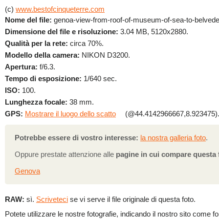
(c)
www.bestofcinqueterre.com
Nome del file:
genoa-view-from-roof-of-museum-of-sea-to-belvedere
Dimensione del file e risoluzione:
3.04 MB, 5120x2880.
Qualità per la rete:
circa 70%.
Modello della camera:
NIKON D3200.
Apertura:
f/6.3.
Tempo di esposizione:
1/640 sec.
ISO:
100.
Lunghezza focale:
38 mm.
GPS:
Mostrare il luogo dello scatto
(@44.4142966667,8.923475)
Potrebbe essere di vostro interesse:
la nostra galleria foto
.
Oppure prestate attenzione alle
pagine in cui compare questa 
Genova
RAW:
sì.
Scriveteci
se vi serve il file originale di questa foto.
Potete utilizzare le nostre fotografie, indicando il nostro sito come fo