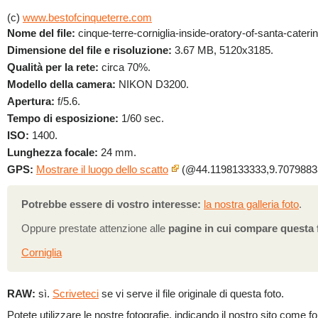
(c)
www.bestofcinqueterre.com
Nome del file:
cinque-terre-corniglia-inside-oratory-of-santa-caterin
Dimensione del file e risoluzione:
3.67 MB, 5120x3185.
Qualità per la rete:
circa 70%.
Modello della camera:
NIKON D3200.
Apertura:
f/5.6.
Tempo di esposizione:
1/60 sec.
ISO:
1400.
Lunghezza focale:
24 mm.
GPS:
Mostrare il luogo dello scatto
(@44.1198133333,9.7079883
Potrebbe essere di vostro interesse:
la nostra galleria foto
.
Oppure prestate attenzione alle
pagine in cui compare questa 
Corniglia
RAW:
sì.
Scriveteci
se vi serve il file originale di questa foto.
Potete utilizzare le nostre fotografie, indicando il nostro sito come fo