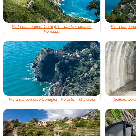
Vista dal sentiero Corniglia - San Bernardino -
Vista dal perc
Vernazza
Vista dal percorso Corniglia - Volastra - Manarola
Galleria buia