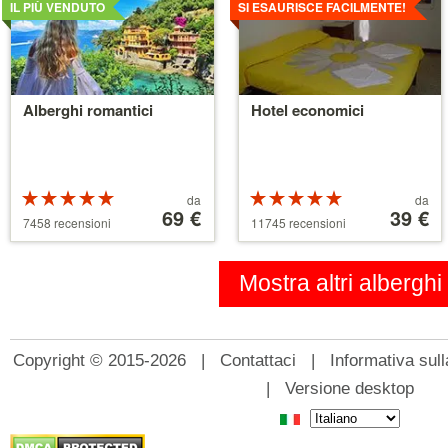
IL PIÙ VENDUTO
SI ESAURISCE FACILMENTE!
Alberghi romantici
Hotel economici
Valutazione:
Prezzo
Valutazione:
Prezzo
da
da
5 su 5 stelle
a
69 €
5 su 5 stelle
a
39 €
7458 recensioni
11745 recensioni
partire
partire
da
da
39 €
110 €
Mostra altri alberghi
Copyright © 2015-2026 |
Contattaci
|
Informativa sull
|
Versione desktop