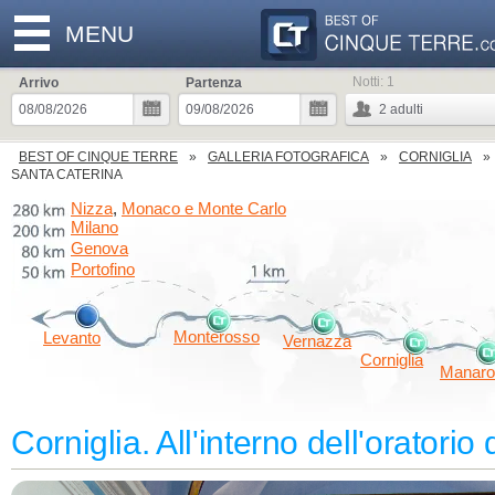
MENU
Notti:
1
Arrivo
Partenza
2
adulti
BEST OF CINQUE TERRE
GALLERIA FOTOGRAFICA
CORNIGLIA
SANTA CATERINA
Nizza
Monaco e Monte Carlo
,
Milano
Genova
Portofino
Monterosso
Levanto
Vernazza
Corniglia
Manaro
Corniglia. All'interno dell'oratorio