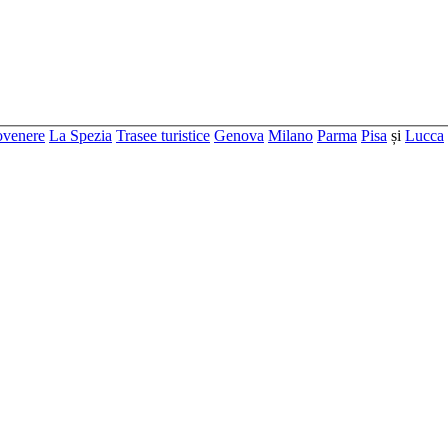
ovenere
La Spezia
Trasee turistice
Genova
Milano
Parma
Pisa
și
Lucca