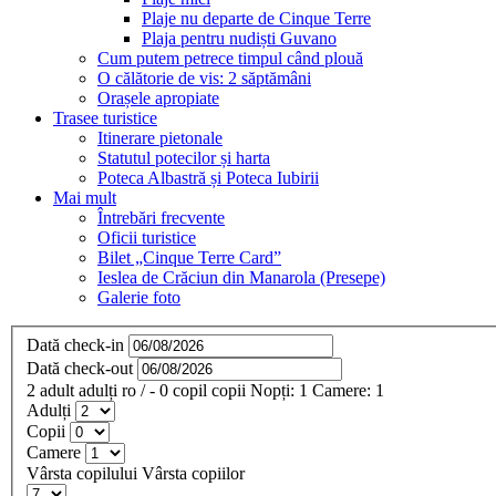
Plaje nu departe de Cinque Terre
Plaja pentru nudiști Guvano
Cum putem petrece timpul când plouă
O călătorie de vis: 2 săptămâni
Orașele apropiate
Trasee turistice
Itinerare pietonale
Statutul potecilor și harta
Poteca Albastră și Poteca Iubirii
Mai mult
Întrebări frecvente
Oficii turistice
Bilet „Cinque Terre Card”
Ieslea de Crăciun din Manarola (Presepe)
Galerie foto
Dată check-in
Dată check-out
2
adult
adulți
ro
/
- 0
copil
copii
Nopți:
1
Camere:
1
Adulți
Copii
Camere
Vârsta copilului
Vârsta copiilor