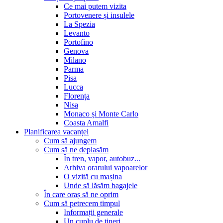
Ce mai putem vizita
Portovenere și insulele
La Spezia
Levanto
Portofino
Genova
Milano
Parma
Pisa
Lucca
Florența
Nisa
Monaco și Monte Carlo
Coasta Amalfi
Planificarea vacanței
Cum să ajungem
Cum să ne deplasăm
În tren, vapor, autobuz...
Arhiva orarului vapoarelor
O vizită cu mașina
Unde să lăsăm bagajele
În care oraș să ne oprim
Cum să petrecem timpul
Informații generale
Un cuplu de tineri