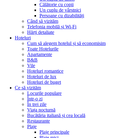
Călătorie cu copii
Un cuplu de vârstnici
Persoane cu dizabilități
Când să vizităm
Telefonia mobilă și Wi-Fi
Hărți detaliate
Hoteluri
Cum să alegem hotelul și să economisim
Toate Hotelurile
Apartamente
B&B
Vile
Hoteluri romantice
Hoteluri de lux
Hoteluri de buget
Ce să vizităm
Locurile populare
Într-o zi
În trei zile
Viața nocturnă
Bucătăria italiană și cea locală
Restaurante
Plaje
Plaje principale
Plaje mici