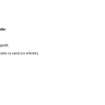
afie:
grafii.
stru ca sursă (cu referire).