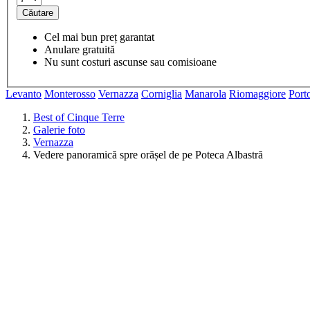
Căutare
Cel mai bun preț garantat
Anulare gratuită
Nu sunt costuri ascunse sau comisioane
Levanto
Monterosso
Vernazza
Corniglia
Manarola
Riomaggiore
Port
Best of Cinque Terre
Galerie foto
Vernazza
Vedere panoramică spre orășel de pe Poteca Albastră