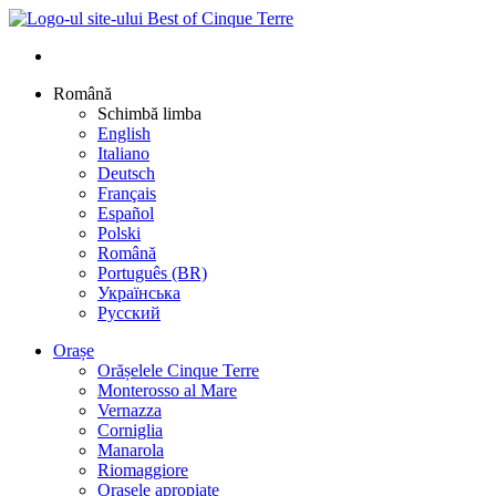
Română
Schimbă limba
English
Italiano
Deutsch
Français
Español
Polski
Română
Português (BR)
Українська
Русский
Orașe
Orășelele Cinque Terre
Monterosso al Mare
Vernazza
Corniglia
Manarola
Riomaggiore
Orașele apropiate