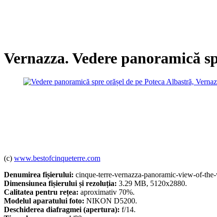
Vernazza. Vedere panoramică spr
(c)
www.bestofcinqueterre.com
Denumirea fișierului:
cinque-terre-vernazza-panoramic-view-of-the-vi
Dimensiunea fișierului și rezoluția:
3.29 MB, 5120x2880.
Calitatea pentru rețea:
aproximativ 70%.
Modelul aparatului foto:
NIKON D5200.
Deschiderea diafragmei (apertura):
f/14.