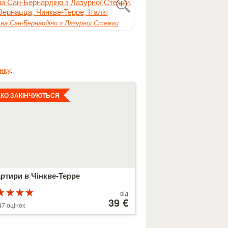
 на Сан-Бернардіно з Лазурної Стежки
нку
.
льніше
КО ЗАКІНЧУЮТЬСЯ
ртири в Чінкве-Терре
Рейтинг
Ціни
від
5
від
39 €
7 оцінок
179 €