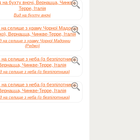
Вид на бухту вночі
д на селище з храму Чорної Мадонни
(Реджо)
д на селище з неба (із безпілотника)
д на селище з неба (із безпілотника)