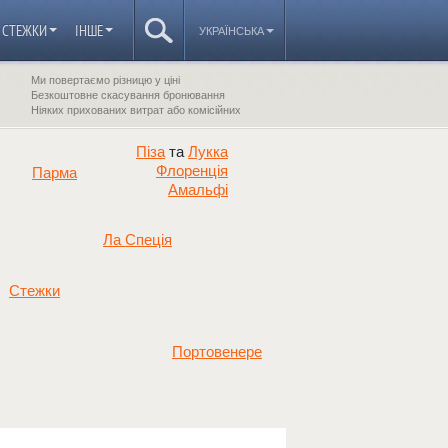
СТЕЖКИ
ІНШЕ
УКРАЇНСЬКА
Ми повертаємо різницю у ціні
Безкоштовне скасування бронювання
Ніяких прихованих витрат або комісійних
Піза
Лукка
та
Флоренція
Парма
Амальфі
Ла Спеція
Стежки
Портовенере