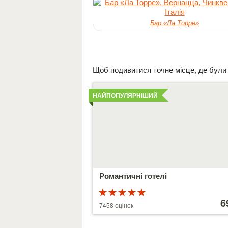
Бар «Ла Торре»
Щоб подивитися точне місце, де були зн
Детальніше
НАЙПОПУЛЯРНІШИЙ
Романтичні готелі
Рейтинг
Ціни
5 з 5
від
6
7458 оцінок
39 €