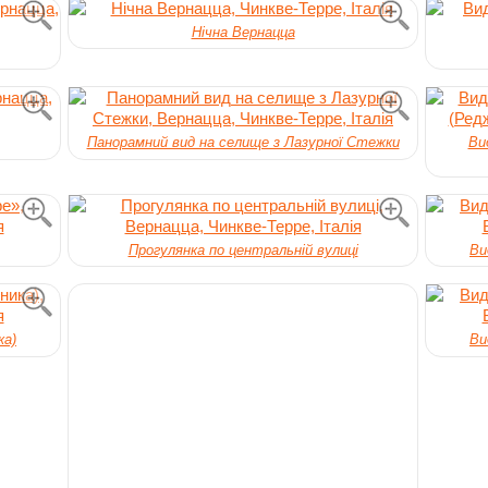
Нічна Вернацца
Панорамний вид на селище з Лазурної Стежки
Ви
Прогулянка по центральній вулиці
Ви
ка)
Ви