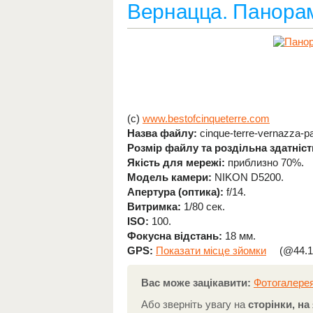
Вернацца. Панорам
(c)
www.bestofcinqueterre.com
Назва файлу:
cinque-terre-vernazza-pan
Розмір файлу та роздільна здатніст
Якість для мережі:
приблизно 70%.
Модель камери:
NIKON D5200.
Апертура (оптика):
f/14.
Витримка:
1/80 сек.
ISO:
100.
Фокусна відстань:
18 мм.
GPS:
Показати місце зйомки
(@44.1
Вас може зацікавити:
Фотогалерея
Або зверніть увагу на
сторінки, н