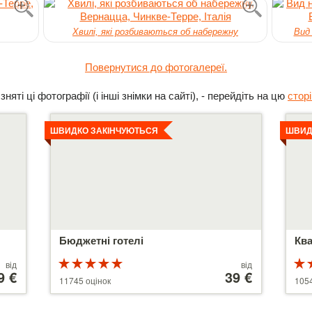
Хвилі, які розбиваються об набережну
Вид
Повернутися до фотогалереї.
яті ці фотографії (і інші знімки на сайті), - перейдіть на цю
сторі
Детальніше
Дета
ШВИДКО ЗАКІНЧУЮТЬСЯ
ШВИД
Бюджетні готелі
Ква
Рейтинг
Ціни
від
від
9 €
5 з 5
від
39 €
5 з 
11745 оцінок
1054
110 €