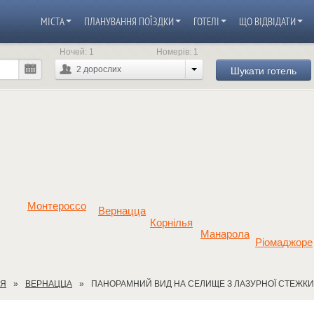
МІСТА
ПЛАНУВАННЯ ПОЇЗДКИ
ГОТЕЛІ
ЩО ВІДВІДАТИ
Ночей:
1
Номерів:
1
Шукати готель
2
дорослих
Монтероссо
Вернацца
Корнілья
Манарола
Ріомаджоре
ЕЯ
ВЕРНАЦЦА
ПАНОРАМНИЙ ВИД НА СЕЛИЩЕ З ЛАЗУРНОЇ СТЕЖКИ