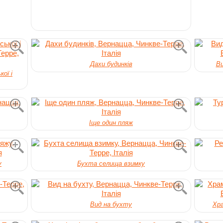
Дахи будинків
Ви
ої і
Іще один пляж
у
Бухта селища взимку
Вид на бухту
Хра