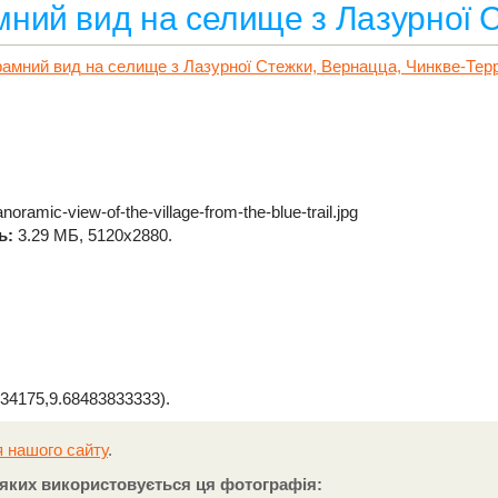
ний вид на селище з Лазурної 
oramic-view-of-the-village-from-the-blue-trail.jpg
ь:
3.29 МБ, 5120x2880.
34175,9.68483833333).
 нашого сайту
.
а яких використовується ця фотографія: