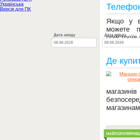
Українська
Телефон
Версія для ПК
Якщо у в
можете п
Дата заїзду
Дата виїзду
пристроїв 
Де купит
магазинів
безпосер
магазинам
Детальніше
НАЙПОПУЛЯРНІ