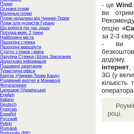
Пляжі
- це
Wind
Основні пляжі
ви отрим
Маленькі пляжі
Пляжі недалеко від Чинкве-Терре
Рекоменд
Пляж для нудистів Гувано
опцію
«Ca
Що робити під час дощу
Поїздка-мрія: 2 тижні
за 2-3 євр
Найближчі міста
Пішохідні стежки
- ви о
Пішохідні маршрути
безкошто
Статус стежок і мапа
Лазурна Стежка і Шлях Закоханих
додом
Додаткова інформація
Поширені запитання
інтернет
,
Туристичні офіси
3G (у вели
Квиток «Чинкве-Терре Кард»
Різдвяний вертеп в Манаролі
кількість
Фотогалерея
оператора
Language (Українська)
English
Italiano
Deutsch
Роумі
Français
році.
Español
Русский
Polski
Română
Português (BR)