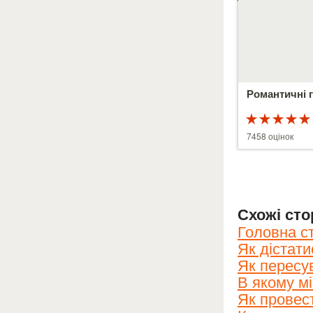
Романтичні г
5 з 5
7458 оцінок
Схожі сто
Головна с
Як дістати
Як пересу
В якому мі
Як провес