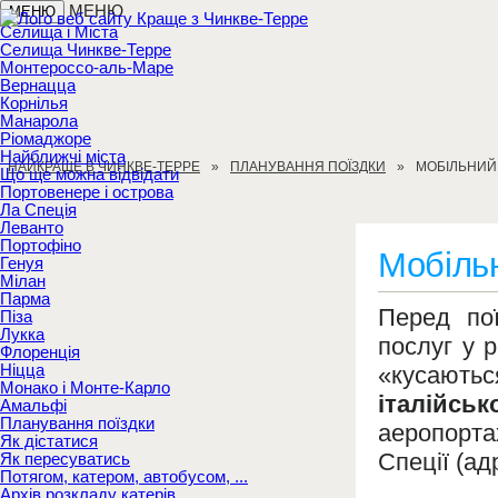
МЕНЮ
МЕНЮ
Селища і Міста
Селища Чинкве-Терре
Монтероссо-аль-Маре
Вернацца
Корнілья
Манарола
Ріомаджоре
Найближчі міста
НАЙКРАЩЕ В ЧИНКВЕ-ТЕРРЕ
ПЛАНУВАННЯ ПОЇЗДКИ
МОБІЛЬНИЙ 
Що ще можна відвідати
Портовенере і острова
Ла Спеція
Леванто
Портофіно
Мобільни
Генуя
Мілан
Парма
Перед пої
Піза
Лукка
послуг у 
Флоренція
Ніцца
«кусают
Монако і Монте-Карло
італійськ
Амальфі
Планування поїздки
аеропорта
Як дістатися
Спеції (ад
Як пересуватись
Потягом, катером, автобусом, ...
Архів розкладу катерів