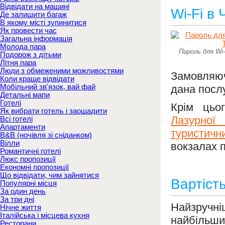
Відвідати на машині
Wi-Fi в
Де залишити багаж
В якому місті зупинитися
Як провести час
Загальна інформація
Молода пара
Пароль для Wi-
Подорож з дітьми
Літня пара
Люди з обмеженими можливостями
Замовляю
Коли краще відвідати
Мобільний зв'язок, вай фай
дана послу
Детальні мапи
Готелі
Крім цьо
Як вибрати готель і заощадити
Лазурної
Всі готелі
Апартаменти
туристичн
B&B (ночівля зі сніданком)
Вілли
вокзалах п
Романтичні готелі
Люкс пропозиції
Економні пропозиції
Що відвідати, чим зайнятися
Вартість
Популярні місця
За один день
За три дні
Найзручні
Нічне життя
Італійська і місцева кухня
найбільши
Ресторани