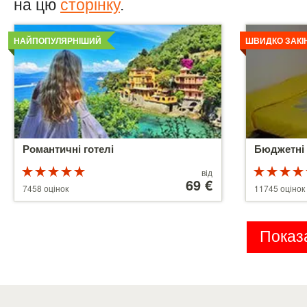
на цю
сторінку
.
Детальніше
Детальніше
НАЙПОПУЛЯРНІШИЙ
ШВИДКО ЗАКІ
Романтичні готелі
Бюджетні 
Рейтинг
Ціни
від
5 з 5
від
69 €
5 з 5
7458 оцінок
11745 оцінок
39 €
Показа