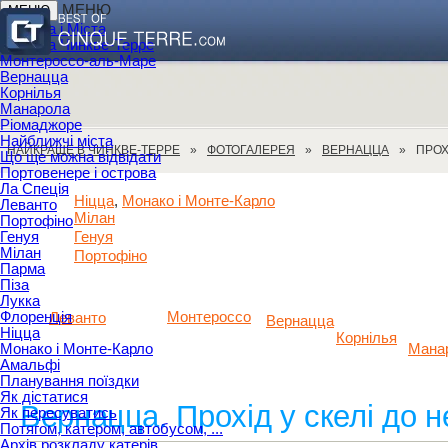
МЕНЮ
МЕНЮ
Селища і Міста
Селища Чинкве-Терре
Монтероссо-аль-Маре
Вернацца
Корнілья
Манарола
Ріомаджоре
Найближчі міста
НАЙКРАЩЕ В ЧИНКВЕ-ТЕРРЕ
ФОТОГАЛЕРЕЯ
ВЕРНАЦЦА
ПРОХ
Що ще можна відвідати
Портовенере і острова
Ла Спеція
Ніцца
Монако і Монте-Карло
,
Леванто
Мілан
Портофіно
Генуя
Генуя
Мілан
Портофіно
Парма
Піза
Лукка
Флоренція
Монтероссо
Леванто
Вернацца
Ніцца
Корнілья
Монако і Монте-Карло
Мана
Амальфі
Планування поїздки
Як дістатися
Вернацца. Прохід у скелі до 
Як пересуватись
Потягом, катером, автобусом, ...
Архів розкладу катерів