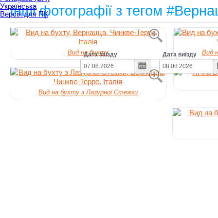
Українська
Інші фотографії з тегом #Верн
Версія для ПК
Вид на бухту
Вид 
Дата заїзду
Дата виїзду
Вид на бухту з Лазурної Стежки