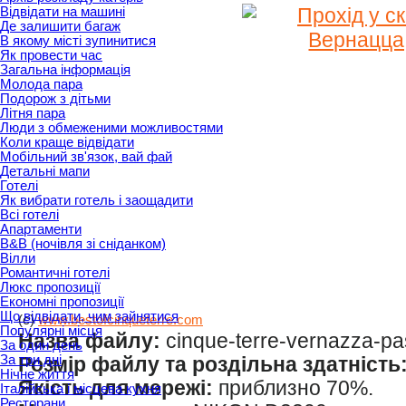
Відвідати на машині
Де залишити багаж
В якому місті зупинитися
Як провести час
Загальна інформація
Молода пара
Подорож з дітьми
Літня пара
Люди з обмеженими можливостями
Коли краще відвідати
Мобільний зв'язок, вай фай
Детальні мапи
Готелі
Як вибрати готель і заощадити
Всі готелі
Апартаменти
B&B (ночівля зі сніданком)
Вілли
Романтичні готелі
Люкс пропозиції
Економні пропозиції
Що відвідати, чим зайнятися
(c)
www.bestofcinqueterre.com
Популярні місця
Назва файлу:
cinque-terre-vernazza-pas
За один день
За три дні
Розмір файлу та роздільна здатність
Нічне життя
Якість для мережі:
приблизно 70%.
Італійська і місцева кухня
Ресторани