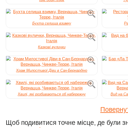
Бухта селища взимку
Р
Казкові вулички
Храм Милостивої Діви в Сан-Бернардіно
Хвилі, які розбиваються об набережну
Вид на Са
Повернут
Щоб подивитися точне місце, де були знят