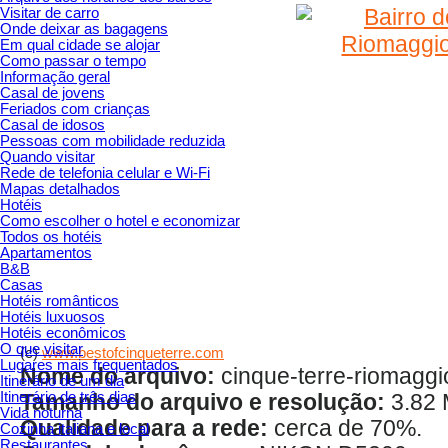
Visitar de carro
Onde deixar as bagagens
Em qual cidade se alojar
Como passar o tempo
Informação geral
Casal de jovens
Feriados com crianças
Casal de idosos
Pessoas com mobilidade reduzida
Quando visitar
Rede de telefonia celular e Wi-Fi
Mapas detalhados
Hotéis
Como escolher o hotel e economizar
Todos os hotéis
Apartamentos
B&B
Casas
Hotéis românticos
Hotéis luxuosos
Hotéis econômicos
O que visitar
(c)
www.bestofcinqueterre.com
Lugares mais frequentados
Nome do arquivo:
cinque-terre-riomaggior
Itinerário de um dia
Itinerário de três dias
Tamanho do arquivo e resolução:
3.82 
Vida noturna
Qualidade para a rede:
cerca de 70%.
Cozinha italiana e local
Restaurantes