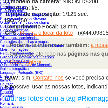
O modelo da câmera:
NIKON D5200.
Praias
Abertura:
f/5.
Principais praias
Pequenas praias
Tempo de exposição:
1/125 sec.
Praias próximas às Cinque Terre
Praia de nudismo de Guvano
ISO:
250.
O que fazer em caso de chuva
Comprimento Focal:
18 mm.
Duas semanas na Itália
Cidades próximas
GPS:
Mostra o local da foto
(@44.09815
Percursos pedestres
Trilhas para caminhadas
Condições das trilhas e mapas
Poderia te interessar também:
a nossa
Trilhas Sentiero Azzurro e Via dell'Amore
Mais informações
Ou preste atenção nas
páginas nas qu
Perguntas frequentes
Guichês de informações turísticas
Cinque Terre Card
Riomaggiore
O Presépio invernal de Manarola
Galeria fotográfica
Language (Português (BR))
English
RAW:
sim.
Contate-nos
se você precisa do
Italiano
Deutsch
É possível usar as nossas fotos, indicand
Français
Español
Русский
Outras fotos com a tag #Riomagg
Polski
Română
Português (BR)