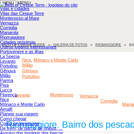
MENU
MENU
Vilas e cidades
Vilas das Cinque Terre
Monterosso al Mare
Vernazza
Corniglia
Manarola
Riomaggiore
Cidades próximas
BEST OF CINQUE TERRE
GALERIA DE FOTOS
RIOMAGGIORE
BA
Outros lugares interessantes
Portovenere e as ilhas
La Spezia
Nice
Mônaco e Monte Carlo
,
Levanto
Milão
Portofino
Gênova
Gênova
Milão
Portofino
Parma
Pisa
Lucca
Florença
Monterosso
Levanto
Vernazza
Nice
Corniglia
Mônaco e Monte Carlo
Manar
Amalfi
Planeje sua viagem
Como chegar
Riomaggiore. Bairro dos pescad
Como se locomover
De trem, de barco, de ônibus, ...
Arquivo dos horários dos barcos