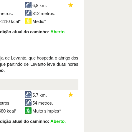
6,8 km.
metros.
312 metros.
-1110 kcal*
Médio*
dição atual do caminho:
Aberto.
greja de Levanto, que hospeda o abrigo dos
que partindo de Levanto leva duas horas
bo.
5,7 km.
etros.
54 metros.
680 kcal*
Muito simples*
dição atual do caminho:
Aberto.