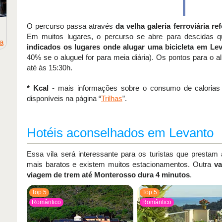
O percurso passa através
da velha galeria ferroviária r
Em muitos lugares, o percurso se abre para descidas q
a
indicados os lugares onde alugar uma bicicleta em Le
40% se o aluguel for para meia diária). Os pontos para o 
até às 15:30h.
* Kcal
- mais informações sobre o consumo de calorias e
disponíveis na página “
Trilhas
”.
Hotéis aconselhados em Levanto
Essa vila será interessante para os turistas que prestam
mais baratos e existem muitos estacionamentos. Outra
va
viagem de trem até Monterosso dura 4 minutos
.
Top 5
Top 5
Romântico
Romântico