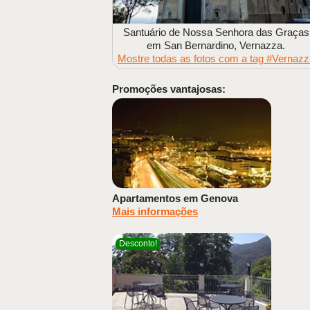
Santuário de Nossa Senhora das Graças
em San Bernardino, Vernazza.
Mostre todas as fotos com a tag #Vernazz
Promoções vantajosas:
Apartamentos em Genova
Mais informações
Desconto!