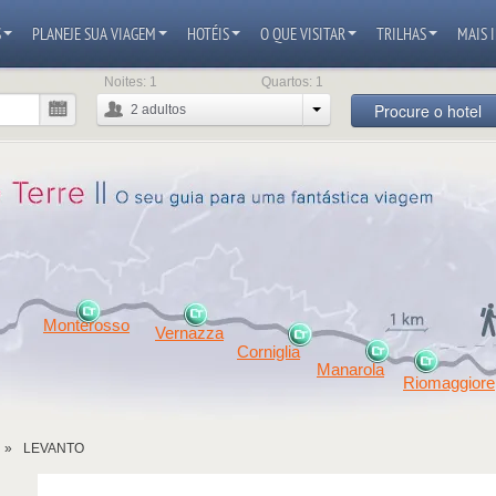
S
PLANEJE SUA VIAGEM
HOTÉIS
O QUE VISITAR
TRILHAS
MAIS 
Noites:
1
Quartos:
1
Procure o hotel
2
adultos
Monterosso
Vernazza
Corniglia
Manarola
Riomaggiore
LEVANTO