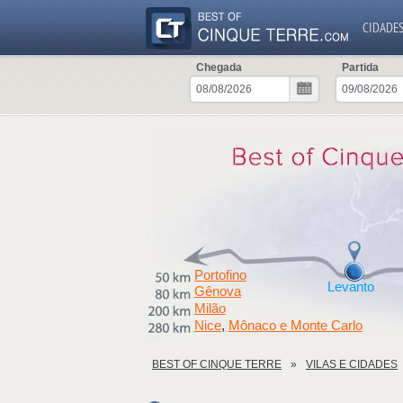
CIDADE
Chegada
Partida
Portofino
Levanto
Gênova
Milão
Nice
Mônaco e Monte Carlo
,
BEST OF CINQUE TERRE
VILAS E CIDADES