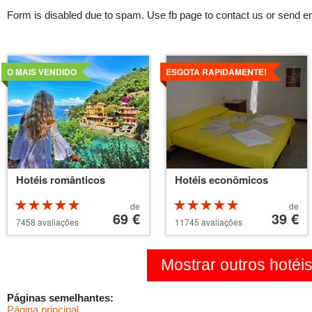
Form is disabled due to spam. Use fb page to contact us or send e
Detalhes
Detalhes
O MAIS VENDIDO
ESGOTA RAPIDAMENTE!
Hotéis românticos
Hotéis econômicos
Classificação:
Preços
Classificação:
Preços
de
de
5 de 5
a
69 €
5 de 5
a
39 €
7458 avaliações
11745 avaliações
estrelas
partir
estrelas
partir
de
de
39 €
110 €
Mostrar outros hotéi
Páginas semelhantes:
Página principal