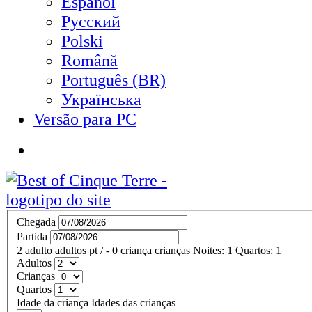
Español
Русский
Polski
Română
Português (BR)
Українська
Versão para PC
Chegada
Partida
2
adulto
adultos
pt
/
- 0
criança
crianças
Noites:
1
Quartos:
1
Adultos
Crianças
Quartos
Idade da criança
Idades das crianças