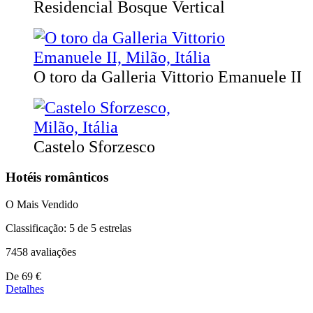
Residencial Bosque Vertical
O toro da Galleria Vittorio Emanuele II
Castelo Sforzesco
Hotéis românticos
O Mais Vendido
Classificação: 5 de 5 estrelas
7458 avaliações
Preços
De
69 €
a
Detalhes
partir