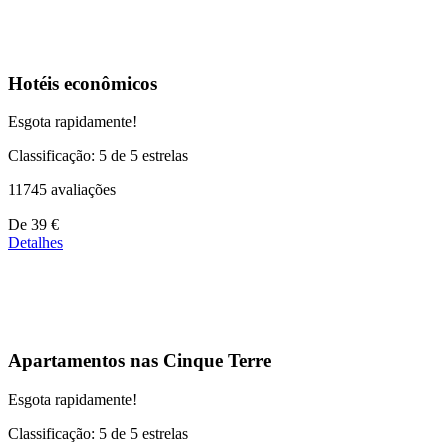
de
39 €
Hotéis econômicos
Esgota rapidamente!
Classificação: 5 de 5 estrelas
11745 avaliações
Preços
De
39 €
a
Detalhes
partir
de
110 €
Apartamentos nas Cinque Terre
Esgota rapidamente!
Classificação: 5 de 5 estrelas