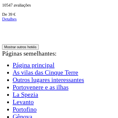
10547 avaliações
Preços
De
39 €
a
Detalhes
partir
de
179 €
Mostrar outros hotéis
Páginas semelhantes:
Página principal
As vilas das Cinque Terre
Outros lugares interessantes
Portovenere e as ilhas
La Spezia
Levanto
Portofino
Gênova