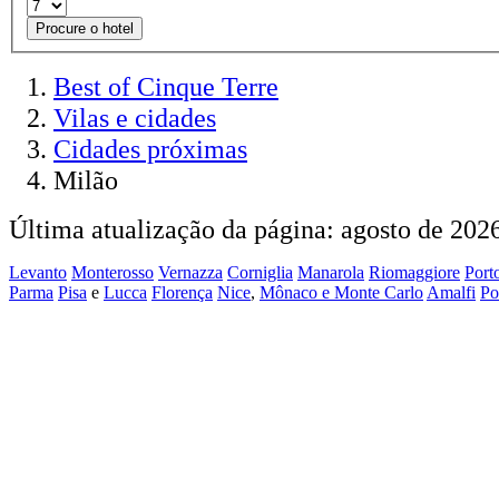
Procure o hotel
Best of Cinque Terre
Vilas e cidades
Cidades próximas
Milão
Última atualização da página: agosto de 2026
Levanto
Monterosso
Vernazza
Corniglia
Manarola
Riomaggiore
Port
Parma
Pisa
e
Lucca
Florença
Nice
,
Mônaco e Monte Carlo
Amalfi
Po