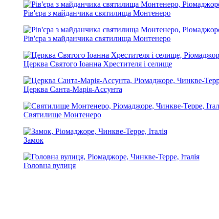
Рів'єра з майданчика святилища Монтенеро
Рів'єра з майданчика святилища Монтенеро
Церква Святого Іоанна Хрестителя і селище
Церква Санта-Марія-Ассунта
Святилище Монтенеро
Замок
Головна вулиця