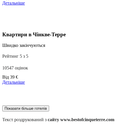
від
Детальніше
110 €
Квартири в Чінкве-Терре
Швидко закінчуються
Рейтинг 5 з 5
10547 оцінок
Ціни
Від
39 €
від
Детальніше
179 €
Показати більше готелів
Текст роздрукований з
сайту www.bestofcinqueterre.com