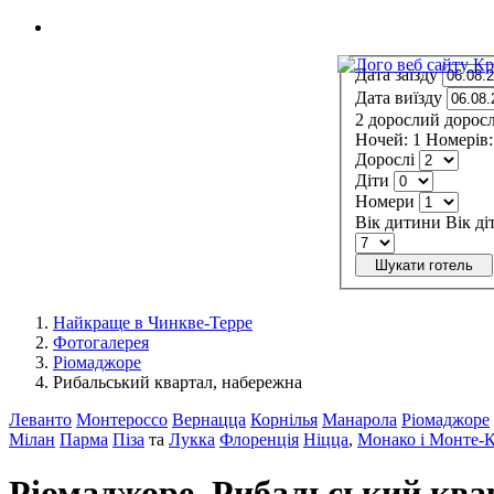
МЕНЮ
Дата заїзду
Дата виїзду
2
дорослий
дорос
Ночей:
1
Номерів:
Дорослі
Діти
Номери
Вік дитини
Вік ді
Шукати готель
Найкраще в Чинкве-Терре
Фотогалерея
Ріомаджоре
Рибальський квартал, набережна
Леванто
Монтероссо
Вернацца
Корнілья
Манарола
Ріомаджоре
Мілан
Парма
Піза
та
Лукка
Флоренція
Ніцца
,
Монако і Монте-
Ріомаджоре. Рибальський ква