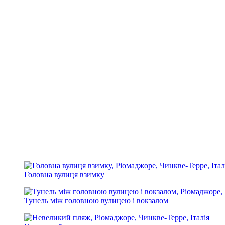
Головна вулиця взимку
Тунель між головною вулицею і вокзалом