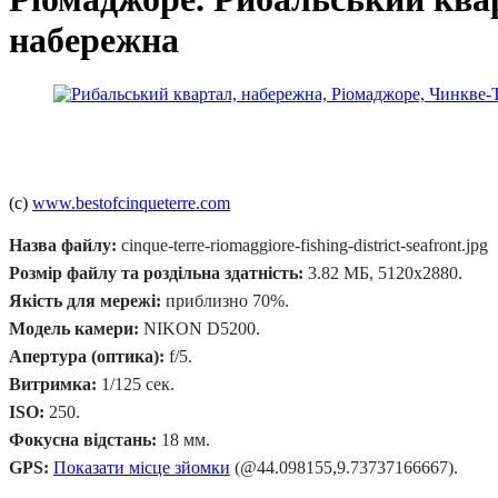
набережна
(c)
www.bestofcinqueterre.com
Назва файлу:
cinque-terre-riomaggiore-fishing-district-seafront.jpg
Розмір файлу та роздільна здатність:
3.82 МБ, 5120x2880.
Якість для мережі:
приблизно 70%.
Модель камери:
NIKON D5200.
Апертура (оптика):
f/5.
Витримка:
1/125 сек.
ISO:
250.
Фокусна відстань:
18 мм.
GPS:
Показати місце зйомки
(@44.098155,9.73737166667).