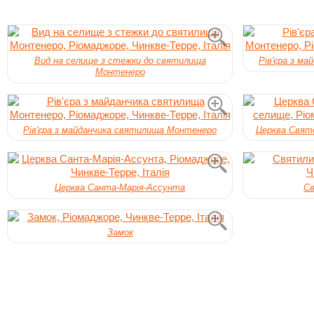
Вид на селище з стежки до святилища
Рів'єра з м
Монтенеро
Рів'єра з майданчика святилища Монтенеро
Церква Свято
Церква Санта-Марія-Ассунта
С
Замок