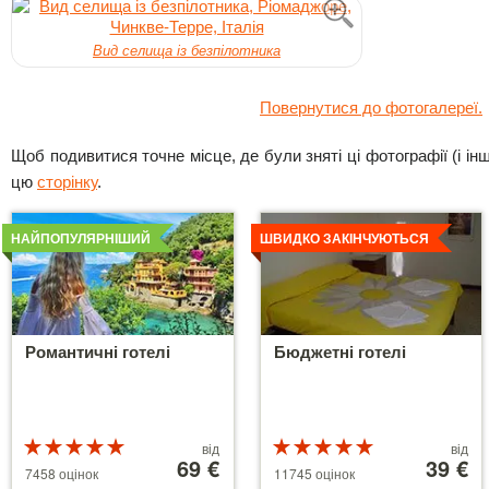
Вид селища із безпілотника
Повернутися до фотогалереї.
Щоб подивитися точне місце, де були зняті ці фотографії (і інші
цю
сторінку
.
Детальніше
Детальніше
НАЙПОПУЛЯРНІШИЙ
ШВИДКО ЗАКІНЧУЮТЬСЯ
Романтичні готелі
Бюджетні готелі
Рейтинг
Ціни
Рейтинг
Ціни
від
від
5 з 5
від
69 €
5 з 5
від
39 €
7458 оцінок
11745 оцінок
39 €
110 €