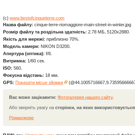
(c)
www.bestofcinqueterre.com
Назва файлу:
cinque-terre-riomaggiore-main-street-in-winter.jpg
Розмір файлу та роздільна здатність:
2.78 МБ, 5120x2880.
Якість для мережі:
приблизно 70%.
Модель камери:
NIKON D3200.
Апертура (оптика):
f/8.
Витримка:
1/60 сек.
ISO:
560.
Фокусна відстань:
18 мм.
GPS:
Показати місце зйомки
(@44.1005716667,9.73595666667
Вас може зацікавити:
Фотогалерея нашого сайту
.
Або зверніть увагу на
сторінки, на яких використовуєтьс
Ріомаджоре