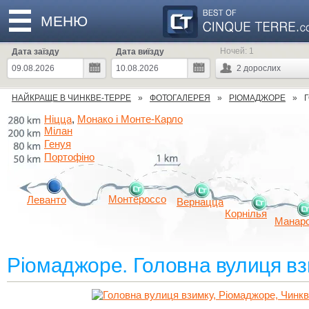
МЕНЮ
Ночей:
1
Дата заїзду
Дата виїзду
2
дорослих
НАЙКРАЩЕ В ЧИНКВЕ-ТЕРРЕ
ФОТОГАЛЕРЕЯ
РІОМАДЖОРЕ
Ніцца
Монако і Монте-Карло
,
Мілан
Генуя
Портофіно
Монтероссо
Леванто
Вернацца
Корнілья
Манар
Ріомаджоре. Головна вулиця в