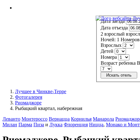
МЕНЮ
Дата заезда
Дата отъезда
2
взрослый
взрос
Ночей:
1
Номеров
Взрослых
Детей
Номера
Возраст ребенка
В
Искать отель
Лучшее в Чинкве-Терре
Фотогалерея
Риомаджоре
Рыбацкий квартал, набережная
Леванто
Монтероссо
Вернацца
Корнилья
Манарола
Риомаджор
Милан
Парма
Пиза
и
Лукка
Флоренция
Ницца
,
Монако и Монт
Риомаджоре. Рыбацкий кварт