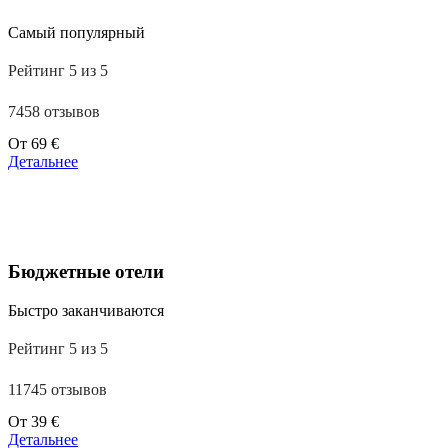
Самый популярный
Рейтинг 5 из 5
7458 отзывов
Цены
От
69 €
от
Детальнее
39 €
Бюджетные отели
Быстро заканчиваются
Рейтинг 5 из 5
11745 отзывов
Цены
От
39 €
от
Детальнее