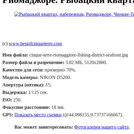
(c)
www.bestofcinqueterre.com
Имя файла:
cinque-terre-riomaggiore-fishing-district-seafront.jpg
Размер файла и разрешение:
3.82 МБ, 5120x2880.
Качество для сети:
примерно 70%.
Модель камеры:
NIKON D5200.
Апертура (оптика):
f/5.
Выдержка:
1/125 сек.
ISO:
250.
Фокусное расстояние:
18 мм.
GPS:
Показать место съемки
(@44.098155,9.73737166667).
Вас может заинтересовать:
Фотогалерея нашего сайта
.