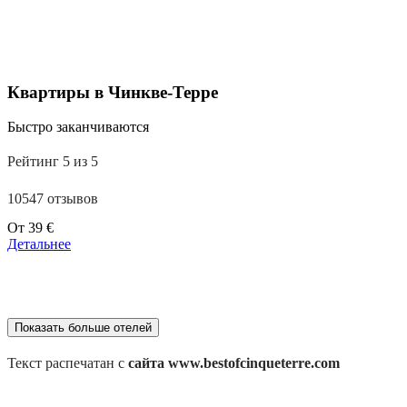
110 €
Квартиры в Чинкве-Терре
Быстро заканчиваются
Рейтинг 5 из 5
10547 отзывов
Цены
От
39 €
от
Детальнее
179 €
Показать больше отелей
Текст распечатан с
сайта www.bestofcinqueterre.com