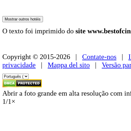
179 €
Mostrar outros hotéis
O texto foi imprimido do
site www.bestofci
Copyright © 2015-2026 |
Contate-nos
|
privacidade
|
Mappa del sito
|
Versão pa
Abrir a foto grande em alta resolução com i
1
/
1
×