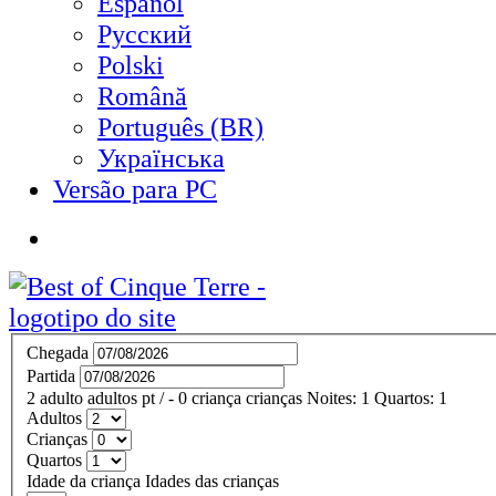
Español
Русский
Polski
Română
Português (BR)
Українська
Versão para PC
Chegada
Partida
2
adulto
adultos
pt
/
- 0
criança
crianças
Noites:
1
Quartos:
1
Adultos
Crianças
Quartos
Idade da criança
Idades das crianças