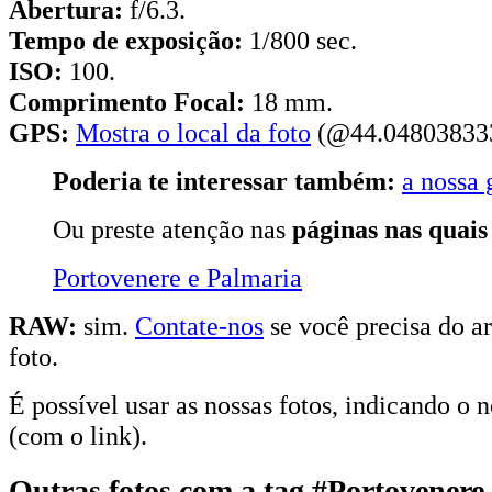
Abertura:
f/6.3.
Tempo de exposição:
1/800 sec.
ISO:
100.
Comprimento Focal:
18 mm.
GPS:
Mostra o local da foto
(@44.048038333
Poderia te interessar também:
a nossa 
Ou preste atenção nas
páginas nas quais
Portovenere e Palmaria
RAW:
sim.
Contate-nos
se você precisa do ar
foto.
É possível usar as nossas fotos, indicando o 
(com o link).
Outras fotos com a tag #Portovenere