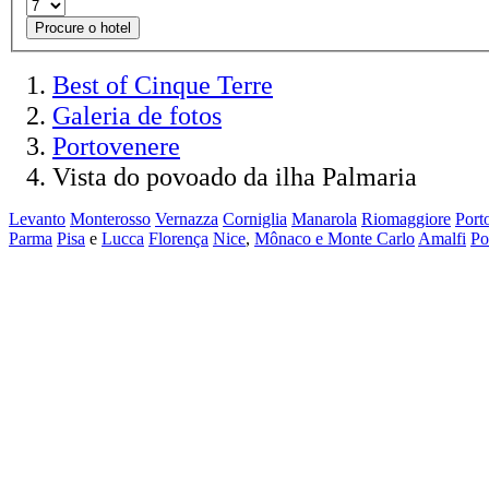
Procure o hotel
Best of Cinque Terre
Galeria de fotos
Portovenere
Vista do povoado da ilha Palmaria
Levanto
Monterosso
Vernazza
Corniglia
Manarola
Riomaggiore
Port
Parma
Pisa
e
Lucca
Florença
Nice
,
Mônaco e Monte Carlo
Amalfi
Po