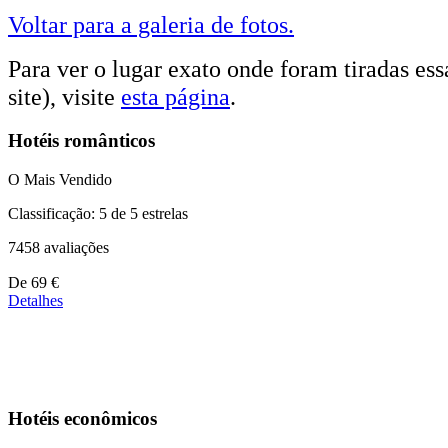
Voltar para a galeria de fotos.
Para ver o lugar exato onde foram tiradas essa
site), visite
esta página
.
Hotéis românticos
O Mais Vendido
Classificação: 5 de 5 estrelas
7458 avaliações
Preços
De
69 €
a
Detalhes
partir
de
39 €
Hotéis econômicos