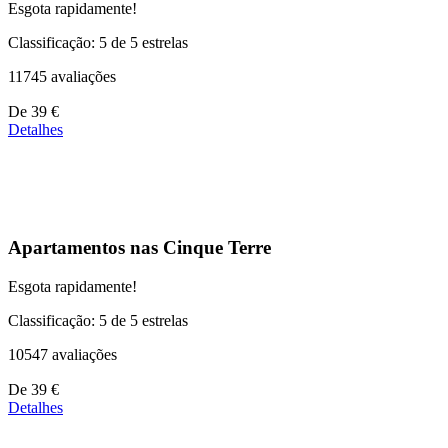
Esgota rapidamente!
Classificação: 5 de 5 estrelas
11745 avaliações
Preços
De
39 €
a
Detalhes
partir
de
110 €
Apartamentos nas Cinque Terre
Esgota rapidamente!
Classificação: 5 de 5 estrelas
10547 avaliações
Preços
De
39 €
a
Detalhes
partir
de