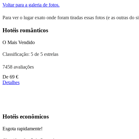
Voltar para a galeria de fotos.
Para ver o lugar exato onde foram tiradas essas fotos (e as outras do sit
Hotéis românticos
O Mais Vendido
Classificação: 5 de 5 estrelas
7458 avaliações
Preços
De
69 €
a
Detalhes
partir
de
39 €
Hotéis econômicos
Esgota rapidamente!