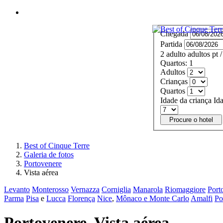
MENU
Chegada
Partida
2
adulto
adultos
pt
/
Quartos:
1
Adultos
Crianças
Quartos
Idade da criança
Id
Procure o hotel
Best of Cinque Terre
Galeria de fotos
Portovenere
Vista aérea
Levanto
Monterosso
Vernazza
Corniglia
Manarola
Riomaggiore
Port
Parma
Pisa
e
Lucca
Florença
Nice
,
Mônaco e Monte Carlo
Amalfi
Po
Portovenere. Vista aérea