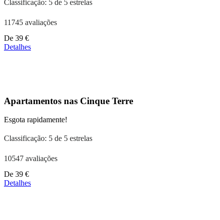
Classificação: 5 de 5 estrelas
11745 avaliações
Preços
De
39 €
a
Detalhes
partir
de
110 €
Apartamentos nas Cinque Terre
Esgota rapidamente!
Classificação: 5 de 5 estrelas
10547 avaliações
Preços
De
39 €
a
Detalhes
partir
de
179 €