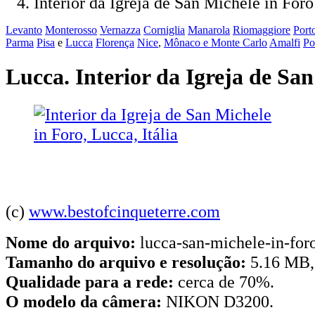
Interior da Igreja de San Michele in Foro
Levanto
Monterosso
Vernazza
Corniglia
Manarola
Riomaggiore
Port
Parma
Pisa
e
Lucca
Florença
Nice
,
Mônaco e Monte Carlo
Amalfi
Po
Lucca. Interior da Igreja de Sa
(c)
www.bestofcinqueterre.com
Nome do arquivo:
lucca-san-michele-in-foro
Tamanho do arquivo e resolução:
5.16 MB,
Qualidade para a rede:
cerca de 70%.
O modelo da câmera:
NIKON D3200.