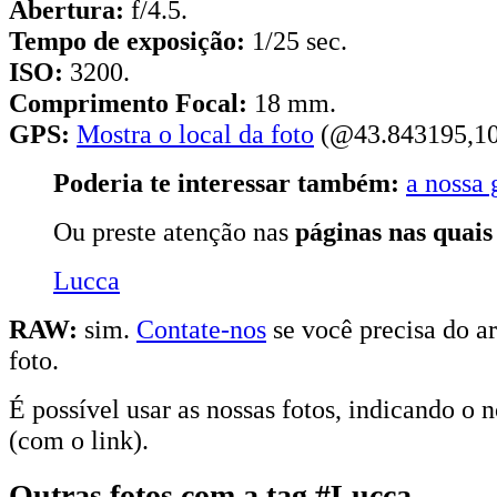
Abertura:
f/4.5.
Tempo de exposição:
1/25 sec.
ISO:
3200.
Comprimento Focal:
18 mm.
GPS:
Mostra o local da foto
(@43.843195,10
Poderia te interessar também:
a nossa 
Ou preste atenção nas
páginas nas quais
Lucca
RAW:
sim.
Contate-nos
se você precisa do ar
foto.
É possível usar as nossas fotos, indicando o 
(com o link).
Outras fotos com a tag #Lucca