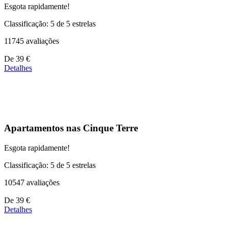
Esgota rapidamente!
Classificação: 5 de 5 estrelas
11745 avaliações
Preços
De
39 €
a
Detalhes
partir
de
110 €
Apartamentos nas Cinque Terre
Esgota rapidamente!
Classificação: 5 de 5 estrelas
10547 avaliações
Preços
De
39 €
a
Detalhes
partir
de