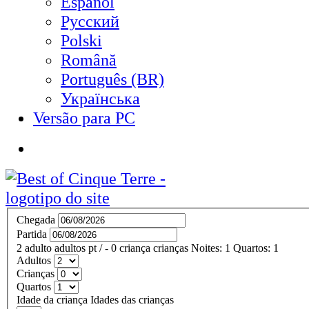
Español
Русский
Polski
Română
Português (BR)
Українська
Versão para PC
Chegada
Partida
2
adulto
adultos
pt
/
- 0
criança
crianças
Noites:
1
Quartos:
1
Adultos
Crianças
Quartos
Idade da criança
Idades das crianças