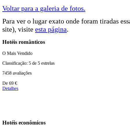
Voltar para a galeria de fotos.
Para ver o lugar exato onde foram tiradas essa
site), visite
esta página
.
Hotéis românticos
O Mais Vendido
Classificação: 5 de 5 estrelas
7458 avaliações
Preços
De
69 €
a
Detalhes
partir
de
39 €
Hotéis econômicos