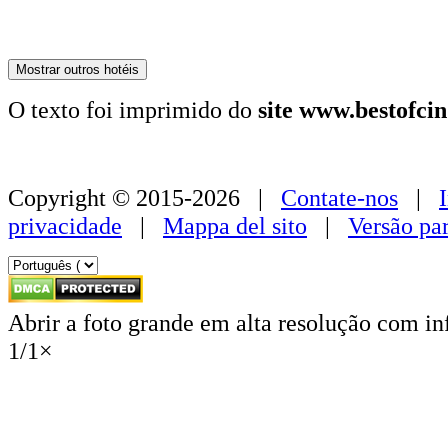
179 €
Mostrar outros hotéis
O texto foi imprimido do
site www.bestofci
Copyright © 2015-2026 |
Contate-nos
|
privacidade
|
Mappa del sito
|
Versão pa
Abrir a foto grande em alta resolução com i
1
/
1
×