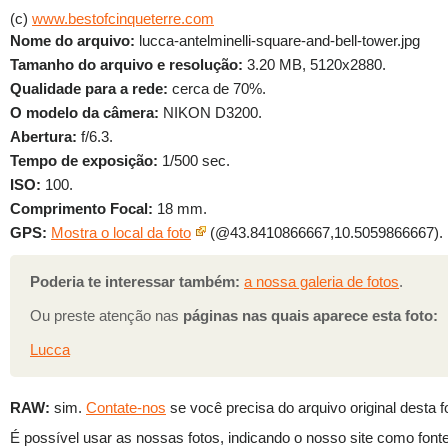
(c)
www.bestofcinqueterre.com
Nome do arquivo:
lucca-antelminelli-square-and-bell-tower.jpg
Tamanho do arquivo e resolução:
3.20 MB, 5120x2880.
Qualidade para a rede:
cerca de 70%.
O modelo da câmera:
NIKON D3200.
Abertura:
f/6.3.
Tempo de exposição:
1/500 sec.
ISO:
100.
Comprimento Focal:
18 mm.
GPS:
Mostra o local da foto
(@43.8410866667,10.5059866667).
Poderia te interessar também:
a nossa galeria de fotos
.
Ou preste atenção nas
páginas nas quais aparece esta foto:
Lucca
RAW:
sim.
Contate-nos
se você precisa do arquivo original desta f
É possível usar as nossas fotos, indicando o nosso site como fonte