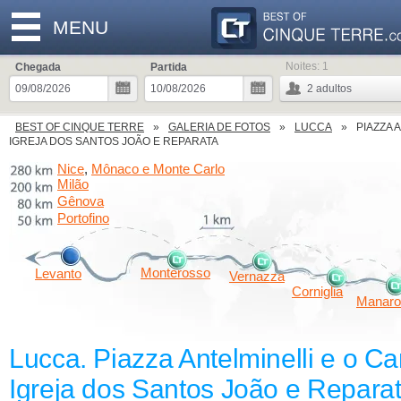
MENU
Noites:
1
Chegada
Partida
2
adultos
BEST OF CINQUE TERRE
GALERIA DE FOTOS
LUCCA
PIAZZA 
IGREJA DOS SANTOS JOÃO E REPARATA
Nice
Mônaco e Monte Carlo
,
Milão
Gênova
Portofino
Monterosso
Levanto
Vernazza
Corniglia
Manaro
Lucca. Piazza Antelminelli e o C
Igreja dos Santos João e Repara