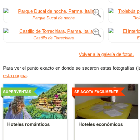
Parque Ducal de noche
Trol
Castillo de Torrechiara
E
Volver a la galería de fotos.
Para ver el punto exacto en donde se sacaron estas fotografías (las
esta página
.
Ver
Ver
detalles
detalles
SUPERVENTAS
SE AGOTA FÁCILMENTE
Hoteles románticos
Hoteles económicos