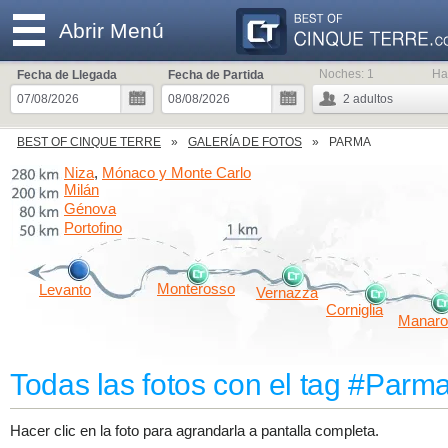
Abrir Menú
Noches:
1
Ha
Fecha de Llegada
Fecha de Partida
2
adultos
BEST OF CINQUE TERRE
GALERÍA DE FOTOS
PARMA
Niza
Mónaco y Monte Carlo
,
Milán
Génova
Portofino
Monterosso
Levanto
Vernazza
Corniglia
Manaro
Todas las fotos con el tag #Parm
Hacer clic en la foto para agrandarla a pantalla completa.