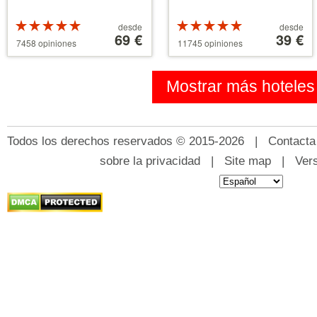
Valoracion
A
Valoracion
A
desde
desde
de 5 estrellas
partir
69 €
de 5 estrellas
partir
39 €
7458 opiniones
11745 opiniones
sobre 5
de
sobre 5
de
39 €
110 €
Mostrar más hoteles
Todos los derechos reservados © 2015-2026 |
Contacta
sobre la privacidad
|
Site map
|
Ver