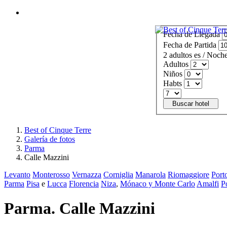
Abrir Menú
Fecha de Llegada
Fecha de Partida
2
adultos
es
/
Noche
Adultos
Niños
Habts
Buscar hotel
Best of Cinque Terre
Galería de fotos
Parma
Calle Mazzini
Levanto
Monterosso
Vernazza
Corniglia
Manarola
Riomaggiore
Port
Parma
Pisa
e
Lucca
Florencia
Niza
,
Mónaco y Monte Carlo
Amalfi
P
Parma. Calle Mazzini