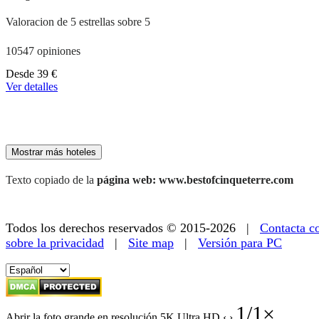
Valoracion de 5 estrellas sobre 5
10547 opiniones
A
Desde
39 €
partir
Ver detalles
de
179 €
Mostrar más hoteles
Texto copiado de la
página web: www.bestofcinqueterre.com
Todos los derechos reservados © 2015-2026 |
Contacta c
sobre la privacidad
|
Site map
|
Versión para PC
1
/
1
×
Abrir la foto grande en resolución 5K Ultra HD
‹
›