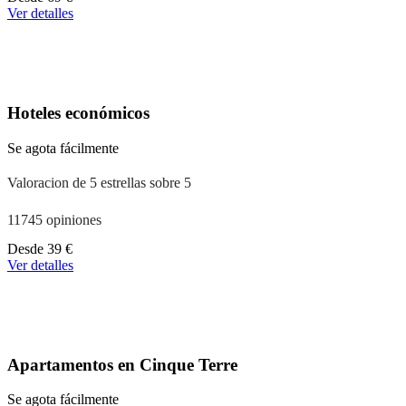
partir
Ver detalles
de
39 €
Hoteles económicos
Se agota fácilmente
Valoracion de 5 estrellas sobre 5
11745 opiniones
A
Desde
39 €
partir
Ver detalles
de
110 €
Apartamentos en Cinque Terre
Se agota fácilmente