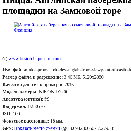
площадки на Замковой горе
(c)
www.bestofcinqueterre.com
Имя файла:
nice-promenade-des-anglais-from-viewpoint-of-castle-hi
Размер файла и разрешение:
3.46 МБ, 5120x2880.
Качество для сети:
примерно 70%.
Модель камеры:
NIKON D3200.
Апертура (оптика):
f/9.
Выдержка:
1/250 сек.
ISO:
100.
Фокусное расстояние:
18 мм.
GPS:
Показать место съемки
(@43.6942866667,7.27938).