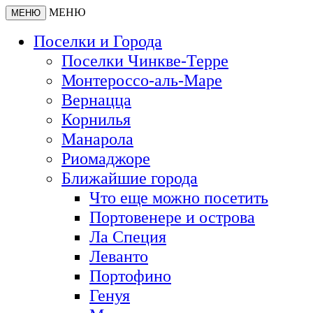
МЕНЮ
МЕНЮ
Поселки и Города
Поселки Чинкве-Терре
Монтероссо-аль-Маре
Вернацца
Корнилья
Манарола
Риомаджоре
Ближайшие города
Что еще можно посетить
Портовенере и острова
Ла Специя
Леванто
Портофино
Генуя