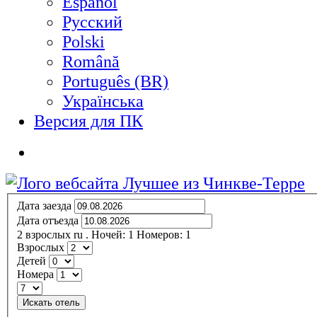
Español
Русский
Polski
Română
Português (BR)
Українська
Версия для ПК
Дата заезда
Дата отъезда
2
взрослых
ru
.
Ночей:
1
Номеров:
1
Взрослых
Детей
Номера
Искать отель