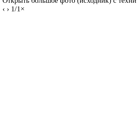
Открыть большое фото (исходник) с техн
‹
›
1
/
1
×