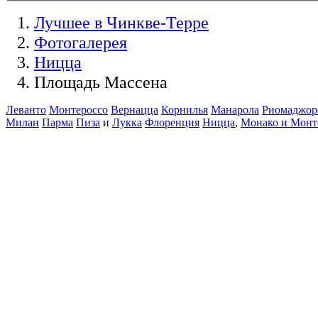
Лучшее в Чинкве-Терре
Фотогалерея
Ницца
Площадь Массена
Леванто
Монтероссо
Вернацца
Корнилья
Манарола
Риомаджор
Милан
Парма
Пиза
и
Лукка
Флоренция
Ницца
,
Монако и Монт