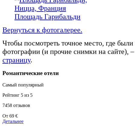
Площадь Гарибальди
Вернуться к фотогалерее.
Чтобы посмотреть точное место, где были
фотографии (и прочие снимки на сайте), –
страницу
.
Романтические отели
Самый популярный
Рейтинг 5 из 5
7458 отзывов
Цены
От
69 €
от
Детальнее
39 €