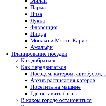
Милан
Парма
Пиза
Лукка
Флоренция
Ницца
Монако и Монте-Карло
Амальфи
Планирование поездки
Как добраться
Как передвигаться
Поездом, катером, автобусом, ..
Архив расписания катеров
Посетить на машине
Где оставить багаж
В каком городе остановиться