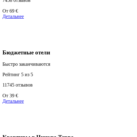
7458 отзывов
Цены
От
69 €
от
Детальнее
39 €
Бюджетные отели
Быстро заканчиваются
Рейтинг 5 из 5
11745 отзывов
Цены
От
39 €
от
Детальнее
110 €