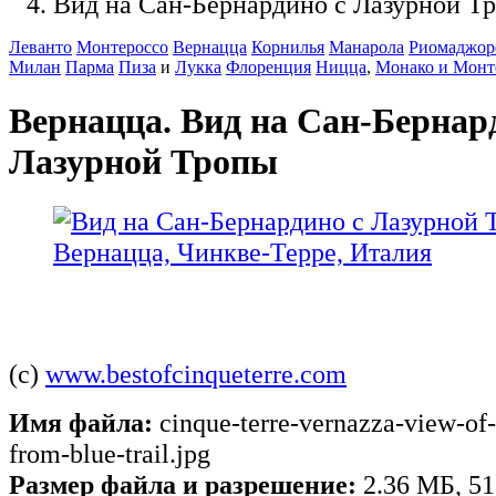
Вид на Сан-Бернардино с Лазурной Т
Леванто
Монтероссо
Вернацца
Корнилья
Манарола
Риомаджор
Милан
Парма
Пиза
и
Лукка
Флоренция
Ницца
,
Монако и Монт
Вернацца. Вид на Сан-Бернар
Лазурной Тропы
(c)
www.bestofcinqueterre.com
Имя файла:
cinque-terre-vernazza-view-of-
from-blue-trail.jpg
Размер файла и разрешение:
2.36 МБ, 51