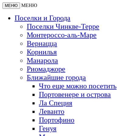
МЕНЮ
МЕНЮ
Поселки и Города
Поселки Чинкве-Терре
Монтероссо-аль-Маре
Вернацца
Корнилья
Манарола
Риомаджоре
Ближайшие города
Что еще можно посетить
Портовенере и острова
Ла Специя
Леванто
Портофино
Генуя