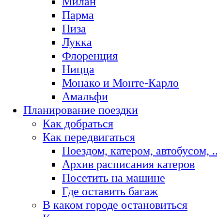
Милан
Парма
Пиза
Лукка
Флоренция
Ницца
Монако и Монте-Карло
Амальфи
Планирование поездки
Как добраться
Как передвигаться
Поездом, катером, автобусом, ..
Архив расписания катеров
Посетить на машине
Где оставить багаж
В каком городе остановиться