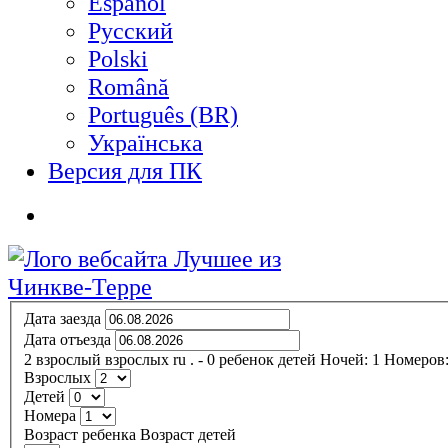
Español
Русский
Polski
Română
Português (BR)
Українська
Версия для ПК
Дата заезда
Дата отъезда
2
взрослый
взрослых
ru
.
- 0
ребенок
детей
Ночей:
1
Номеров
Взрослых
Детей
Номера
Возраст ребенка
Возраст детей