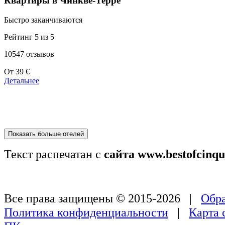
Квартиры в Чинкве-Терре
Быстро заканчиваются
Рейтинг 5 из 5
10547 отзывов
Цены
От
39 €
от
Детальнее
179 €
Показать больше отелей
Текст распечатан с
сайта www.bestofcinqu
Все права защищены © 2015-2026 |
Обра
Политика конфиденциальности
|
Карта 