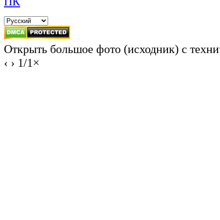
ПК
Открыть большое фото (исходник) с техн
‹
›
1
/
1
×