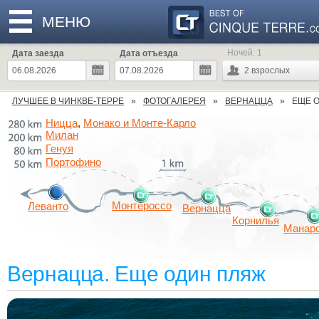
МЕНЮ
Ночей:
1
Дата заезда
Дата отъезда
2
взрослых
ЛУЧШЕЕ В ЧИНКВЕ-ТЕРРЕ
ФОТОГАЛЕРЕЯ
ВЕРНАЦЦА
ЕЩЕ 
Ницца
Монако и Монте-Карло
,
Милан
Генуя
Портофино
Монтероссо
Леванто
Вернацца
Корнилья
Манар
Вернацца. Еще один пляж