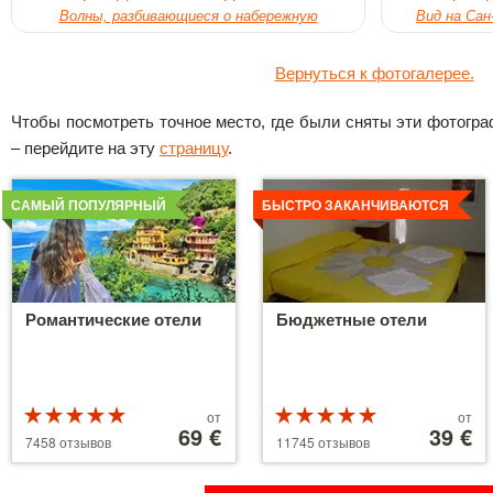
Волны, разбивающиеся о набережную
Вид на Сан
Вернуться к фотогалерее.
Чтобы посмотреть точное место, где были сняты эти фотограф
– перейдите на эту
страницу
.
Детальнее
Детальнее
САМЫЙ ПОПУЛЯРНЫЙ
БЫСТРО ЗАКАНЧИВАЮТСЯ
Романтические отели
Бюджетные отели
Рейтинг
Цены
Рейтинг
Цены
от
от
5 из 5
от
69 €
5 из 5
от
39 €
7458 отзывов
11745 отзывов
39 €
110 €