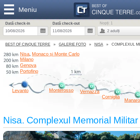
Meniu
Nopți:
1
Dată check-in
Dată check-out
2
adulți
BEST OF CINQUE TERRE
GALERIE FOTO
NISA
COMPLEXUL ME
Nisa
Monaco și Monte Carlo
,
Milano
Genova
Portofino
Monterosso
Levanto
Vernazza
Corniglia
Manaro
Nisa. Complexul Memorial Militar