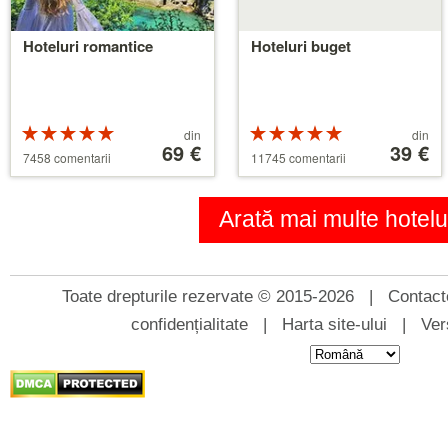
Hoteluri romantice
Hoteluri buget
Rating-
Preț
Rating-
Preț
din
din
ul 5 din 5
începând
69 €
ul 5 din 5
începând
39 €
7458 comentarii
11745 comentarii
de
de
la
la
39 €
110 €
Arată mai multe hotelu
Toate drepturile rezervate © 2015-2026 |
Contact
confidențialitate
|
Harta site-ului
|
Ver