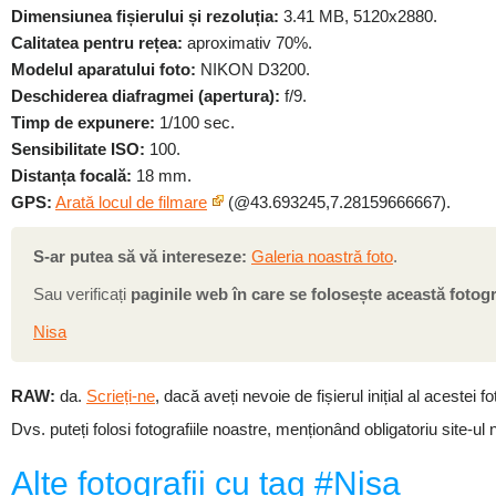
Dimensiunea fișierului și rezoluția:
3.41 MB, 5120x2880.
Calitatea pentru rețea:
aproximativ 70%.
Modelul aparatului foto:
NIKON D3200.
Deschiderea diafragmei (apertura):
f/9.
Timp de expunere:
1/100 sec.
Sensibilitate ISO:
100.
Distanța focală:
18 mm.
GPS:
Arată locul de filmare
(@43.693245,7.28159666667).
S-ar putea să vă intereseze:
Galeria noastră foto
.
Sau verificați
paginile web în care se folosește această fotogr
Nisa
RAW:
da.
Scrieți-ne
, dacă aveți nevoie de fișierul inițial al acestei fot
Dvs. puteți folosi fotografiile noastre, menționând obligatoriu site-ul 
Alte fotografii cu tag #Nisa