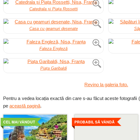
Catedrala și Piața Rossetti
Casa cu geamuri desenate
Săp
Faleza Engleză
Piața Garibaldi
Revino la galeria foto.
Pentru a vedea locația exactă din care s-au făcut aceste fotografii (și
pe
această pagină
.
Mai
Mai
detaliat
detaliat
CEL MAI VÂNDUT
PROBABIL SĂ VÂNDĂ