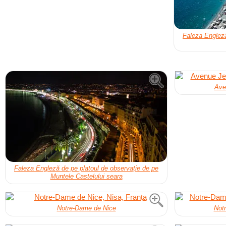
Faleza Engleză
Ave
Faleza Engleză de pe platoul de observație de pe
Muntele Castelului seara
Notre-Dame de Nice
Not