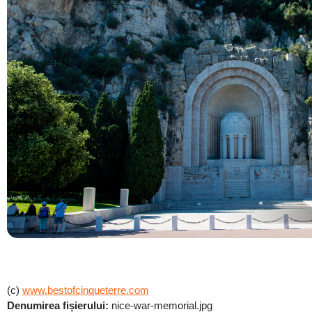
(c)
www.bestofcinqueterre.com
Denumirea fișierului:
nice-war-memorial.jpg