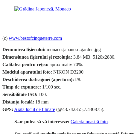
(c)
www.bestofcinqueterre.com
Denumirea fișierului:
monaco-japanese-garden.jpg
Dimensiunea fișierului și rezoluția:
3.84 MB, 5120x2880.
Calitatea pentru rețea:
aproximativ 70%.
Modelul aparatului foto:
NIKON D3200.
Deschiderea diafragmei (apertura):
f/8.
Timp de expunere:
1/100 sec.
Sensibilitate ISO:
100.
Distanța focală:
18 mm.
GPS:
Arată locul de filmare
(@43.742355,7.430875).
S-ar putea să vă intereseze:
Galeria noastră foto
.
Sau verificați
paginile web în care se folosește această fotogr