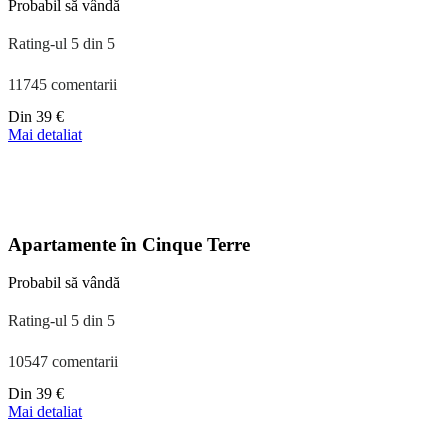
Probabil să vândă
Rating-ul 5 din 5
11745 comentarii
Preț
Din
39 €
începând
Mai detaliat
de
la
110 €
Apartamente în Cinque Terre
Probabil să vândă
Rating-ul 5 din 5
10547 comentarii
Preț
Din
39 €
începând
Mai detaliat
de
la