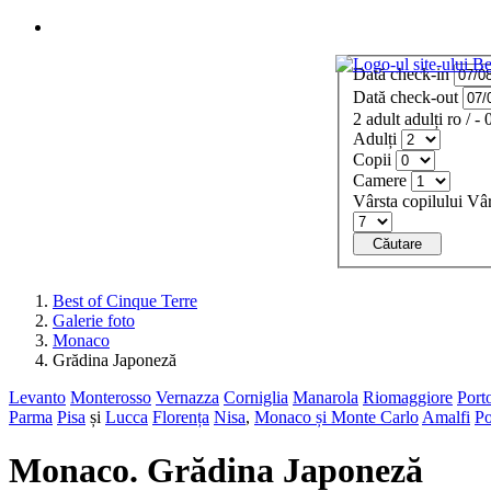
Meniu
Dată check-in
Dată check-out
2
adult
adulți
ro
/
- 
Adulți
Copii
Camere
Vârsta copilului
Vâr
Căutare
Best of Cinque Terre
Galerie foto
Monaco
Grădina Japoneză
Levanto
Monterosso
Vernazza
Corniglia
Manarola
Riomaggiore
Port
Parma
Pisa
și
Lucca
Florența
Nisa
,
Monaco și Monte Carlo
Amalfi
Po
Monaco. Grădina Japoneză