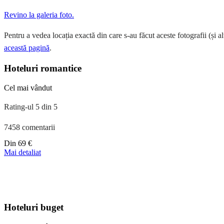
Revino la galeria foto.
Pentru a vedea locația exactă din care s-au făcut aceste fotografii (și al
această pagină
.
Hoteluri romantice
Cel mai vândut
Rating-ul 5 din 5
7458 comentarii
Preț
Din
69 €
începând
Mai detaliat
de
la
39 €
Hoteluri buget