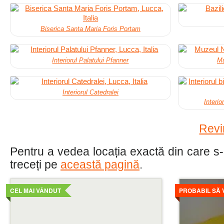
Biserica Santa Maria Foris Portam
Interiorul Palatului Pfanner
Mu
Interiorul Catedralei
Interio
Revin
Pentru a vedea locația exactă din care s-au
treceți pe
această pagină
.
Mai
Mai
detaliat
detaliat
CEL MAI VÂNDUT
PROBABIL SĂ