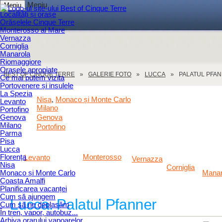
Meniu
Meniu
Localități și orașe
Orășelele Cinque Terre
Monterosso al Mare
Vernazza
Corniglia
Manarola
Riomaggiore
Orașele apropiate
BEST OF CINQUE TERRE
GALERIE FOTO
LUCCA
PALATUL PFA
Ce mai putem vizita
Portovenere și insulele
La Spezia
Nisa
Monaco și Monte Carlo
,
Levanto
Milano
Portofino
Genova
Genova
Milano
Portofino
Parma
Pisa
Lucca
Florența
Monterosso
Levanto
Vernazza
Nisa
Corniglia
Monaco și Monte Carlo
Manar
Coasta Amalfi
Planificarea vacanței
Cum să ajungem
Lucca. Palatul Pfanner
Cum să ne deplasăm
În tren, vapor, autobuz...
Arhiva orarului vapoarelor