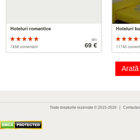
Hoteluri romantice
Hoteluri b
Rating-
Preț
din
ul 5 din 5
începând
69 €
ul 5 din 5
7458 comentarii
11745 coment
de
la
39 €
Arată
Toate drepturile rezervate © 2015-2026 |
Contacte