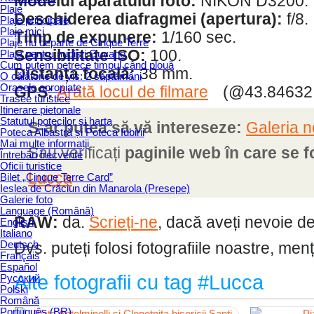
Modelul aparatului foto:
NIKON D3200.
Plaje
Deschiderea diafragmei (apertura):
f/8.
Plaje principale
Plaje mici
Timp de expunere:
1/160 sec.
Plaje nu departe de Cinque Terre
Sensibilitate ISO:
100.
Plaja pentru nudiști Guvano
Cum putem petrece timpul când plouă
Distanța focală:
38 mm.
O călătorie de vis: 2 săptămâni
Orașele apropiate
GPS:
Arată locul de filmare
(@43.84632,
Trasee turistice
Itinerare pietonale
Statutul potecilor și harta
S-ar putea să vă intereseze:
Galeria n
Poteca Albastră și Poteca Iubirii
Mai multe informații
Sau verificați
paginile web în care se f
Întrebări frecvente
Oficii turistice
Lucca
Bilet „Cinque Terre Card”
Ieslea de Crăciun din Manarola (Presepe)
Galerie foto
Language (Română)
RAW:
da.
Scrieți-ne
, dacă aveți nevoie de f
English
Italiano
Deutsch
Dvs. puteți folosi fotografiile noastre, men
Français
Español
Alte fotografii cu tag #Lucca
Русский
Polski
Română
Português (BR)