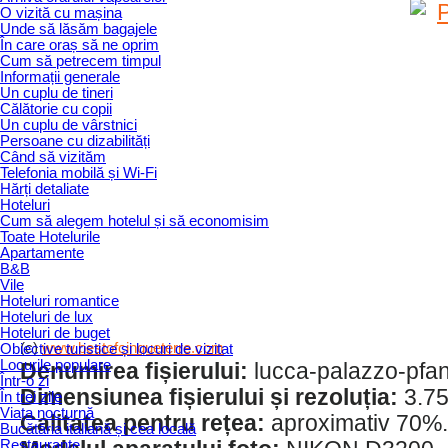
O vizită cu mașina
Unde să lăsăm bagajele
În care oraș să ne oprim
Cum să petrecem timpul
Informații generale
Un cuplu de tineri
Călătorie cu copii
Un cuplu de vârstnici
Persoane cu dizabilități
Când să vizităm
Telefonia mobilă și Wi-Fi
Hărți detaliate
Hoteluri
Cum să alegem hotelul și să economisim
Toate Hotelurile
Apartamente
B&B
Vile
Hoteluri romantice
Hoteluri de lux
Hoteluri de buget
(c)
www.bestofcinqueterre.com
Obiective turistice și locuri de vizitat
Locurile populare
Denumirea fișierului:
lucca-palazzo-pfan
Într-o zi
Dimensiunea fișierului și rezoluția:
3.75
În trei zile
Viața nocturnă
Calitatea pentru rețea:
aproximativ 70%.
Bucătăria italiană și cea locală
Restaurante