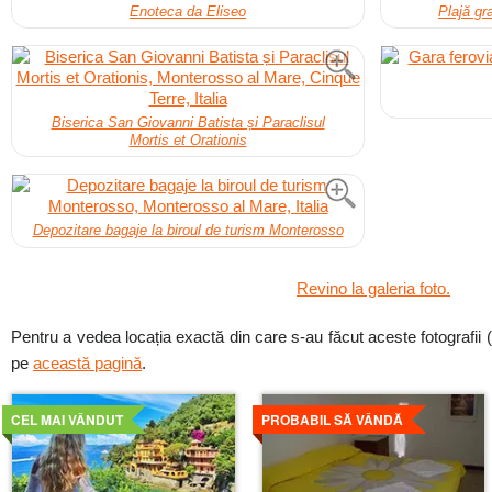
Enoteca da Eliseo
Plajă gr
Biserica San Giovanni Batista și Paraclisul
Mortis et Orationis
Depozitare bagaje la biroul de turism Monterosso
Revino la galeria foto.
Pentru a vedea locația exactă din care s-au făcut aceste fotografii (și
pe
această pagină
.
Mai
Mai
detaliat
detaliat
CEL MAI VÂNDUT
PROBABIL SĂ VÂNDĂ