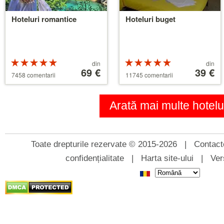
Hoteluri romantice
Hoteluri buget
Rating-
Preț
Rating-
Preț
din
din
ul 5 din 5
începând
69 €
ul 5 din 5
începând
39 €
7458 comentarii
11745 comentarii
de
de
la
la
39 €
110 €
Arată mai multe hotelu
Toate drepturile rezervate © 2015-2026 |
Contact
confidențialitate
|
Harta site-ului
|
Ver