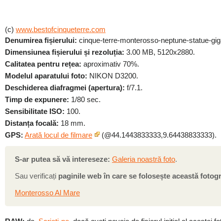
(c)
www.bestofcinqueterre.com
Denumirea fișierului:
cinque-terre-monterosso-neptune-statue-gig
Dimensiunea fișierului și rezoluția:
3.00 MB, 5120x2880.
Calitatea pentru rețea:
aproximativ 70%.
Modelul aparatului foto:
NIKON D3200.
Deschiderea diafragmei (apertura):
f/7.1.
Timp de expunere:
1/80 sec.
Sensibilitate ISO:
100.
Distanța focală:
18 mm.
GPS:
Arată locul de filmare
(@44.1443833333,9.64438833333).
S-ar putea să vă intereseze:
Galeria noastră foto
.
Sau verificați
paginile web în care se folosește această fotogr
Monterosso Al Mare