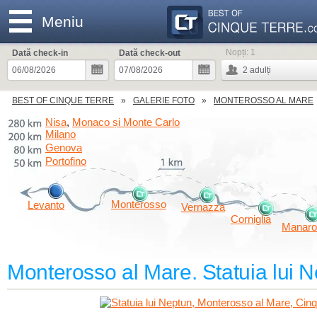
Meniu
Nopți:
1
Dată check-in
Dată check-out
2
adulți
BEST OF CINQUE TERRE
GALERIE FOTO
MONTEROSSO AL MARE
Nisa
Monaco și Monte Carlo
,
Milano
Genova
Portofino
Monterosso
Levanto
Vernazza
Corniglia
Manaro
Monterosso al Mare. Statuia lui 