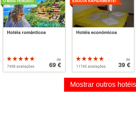
O MAIS VENDIDO
ESGOTA RAPIDAMENTE!
Hotéis românticos
Hotéis econômicos
Classificação:
Preços
Classificação:
Preços
de
de
5 de 5
a
69 €
5 de 5
a
39 €
7458 avaliações
11745 avaliações
estrelas
partir
estrelas
partir
de
de
39 €
110 €
Mostrar outros hotéi