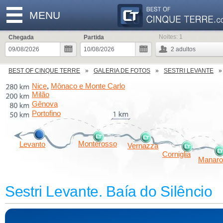
MENU
Noites:
1
Chegada
Partida
2
adultos
BEST OF CINQUE TERRE
GALERIA DE FOTOS
SESTRI LEVANTE
Nice
Mônaco e Monte Carlo
,
Milão
Gênova
Portofino
Monterosso
Levanto
Vernazza
Corniglia
Manaro
Sestri Levante. Baía do Silêncio