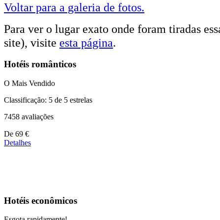
Voltar para a galeria de fotos.
Para ver o lugar exato onde foram tiradas essa
site), visite
esta página
.
Hotéis românticos
O Mais Vendido
Classificação: 5 de 5 estrelas
7458 avaliações
Preços
De
69 €
a
Detalhes
partir
de
39 €
Hotéis econômicos
Esgota rapidamente!