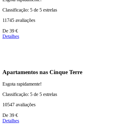
Classificação: 5 de 5 estrelas
11745 avaliações
Preços
De
39 €
a
Detalhes
partir
de
110 €
Apartamentos nas Cinque Terre
Esgota rapidamente!
Classificação: 5 de 5 estrelas
10547 avaliações
Preços
De
39 €
a
Detalhes
partir
de