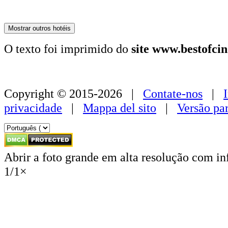
179 €
Mostrar outros hotéis
O texto foi imprimido do
site www.bestofci
Copyright © 2015-2026 |
Contate-nos
|
privacidade
|
Mappa del sito
|
Versão pa
Abrir a foto grande em alta resolução com i
1
/
1
×