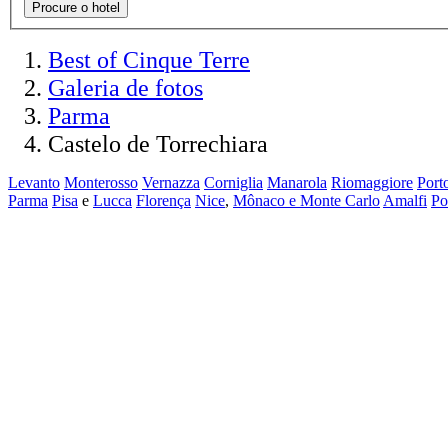
Procure o hotel
Best of Cinque Terre
Galeria de fotos
Parma
Castelo de Torrechiara
Levanto
Monterosso
Vernazza
Corniglia
Manarola
Riomaggiore
Port
Parma
Pisa
e
Lucca
Florença
Nice
,
Mônaco e Monte Carlo
Amalfi
Po