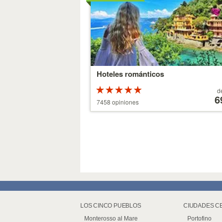
Hoteles románticos
Valoracion
A
d
de 5 estrellas
partir
6
7458 opiniones
sobre 5
de
39 €
LOS CINCO PUEBLOS
CIUDADES C
Monterosso al Mare
Portofino