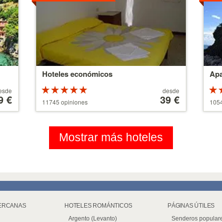
Hoteles económicos
Apa
Valoracion
A
esde
desde
9 €
de 5 estrellas
partir
39 €
de 5
11745 opiniones
1054
sobre 5
de
sob
110 €
Mostrar más hoteles
ERCANAS
HOTELES ROMÁNTICOS
PÁGINAS ÚTILES
Argento (Levanto)
Senderos popular