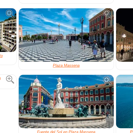
to
Plaza Massena
Fuente del Sol en Plaza Massena
P