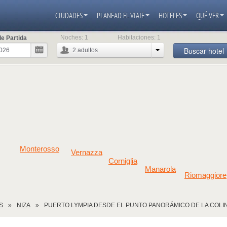
CIUDADES
PLANEAD EL VIAJE
HOTELES
QUÉ VER
Noches:
1
Habitaciones:
1
e Partida
Buscar hotel
2
adultos
Monterosso
Vernazza
Corniglia
Manarola
Riomaggiore
S
NIZA
PUERTO LYMPIA DESDE EL PUNTO PANORÁMICO DE LA COLIN