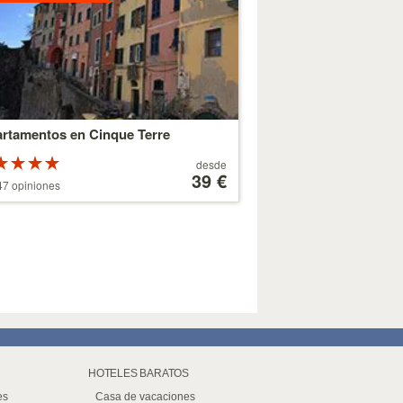
rtamentos en Cinque Terre
Valoracion
A
desde
 estrellas
partir
39 €
7 opiniones
re 5
de
179 €
HOTELES BARATOS
es
Casa de vacaciones