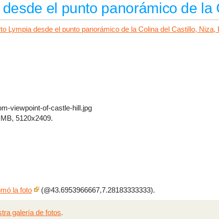
 desde el punto panorámico de la C
m-viewpoint-of-castle-hill.jpg
 MB, 5120x2409.
mó la foto
(@43.6953966667,7.28183333333).
tra galería de fotos
.