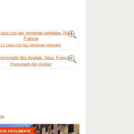
La casa con las ventanas pintadas
Promenade des Anglais
na
.
es
OTA FÁCILMENTE