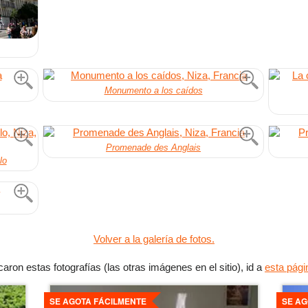
Monumento a los caídos
Promenade des Anglais
lo
Volver a la galería de fotos.
ron estas fotografías (las otras imágenes en el sitio), id a
esta pági
Ver
Ver
detalles
detall
SE AGOTA FÁCILMENTE
SE AG