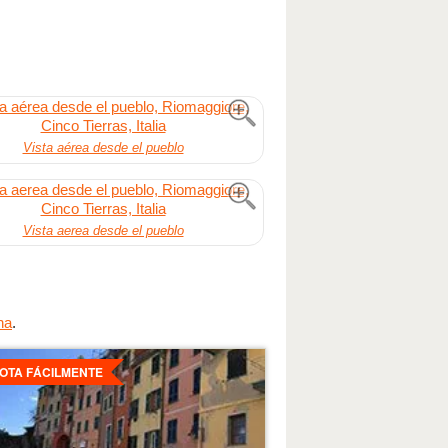
Vista aérea desde el pueblo
Vista aerea desde el pueblo
na
.
es
OTA FÁCILMENTE