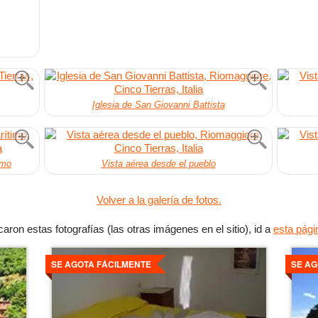
Iglesia de San Giovanni Battista
imo
Vista aérea desde el pueblo
Volver a la galería de fotos.
ron estas fotografías (las otras imágenes en el sitio), id a
esta pági
Ver
Ver
detalles
detall
SE AGOTA FÁCILMENTE
SE AG