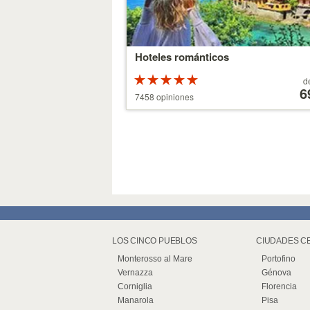
Hoteles románticos
Valoracion
A
d
de 5 estrellas
partir
6
7458 opiniones
sobre 5
de
39 €
LOS CINCO PUEBLOS
CIUDADES C
Monterosso al Mare
Portofino
Vernazza
Génova
Corniglia
Florencia
Manarola
Pisa