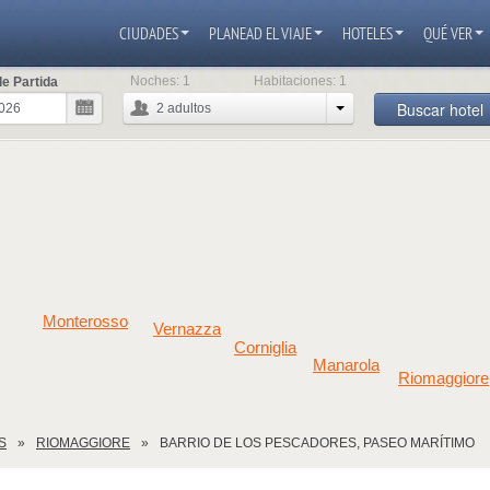
CIUDADES
PLANEAD EL VIAJE
HOTELES
QUÉ VER
Noches:
1
Habitaciones:
1
e Partida
Buscar hotel
2
adultos
Monterosso
Vernazza
Corniglia
Manarola
Riomaggiore
S
RIOMAGGIORE
BARRIO DE LOS PESCADORES, PASEO MARÍTIMO