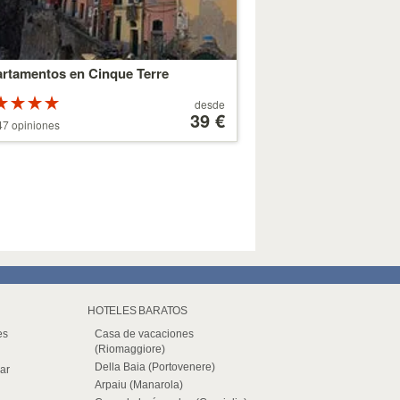
rtamentos en Cinque Terre
Valoracion
A
desde
 estrellas
partir
39 €
7 opiniones
re 5
de
179 €
HOTELES BARATOS
es
Casa de vacaciones
(Riomaggiore)
Della Baia (Portovenere)
ar
Arpaiu (Manarola)