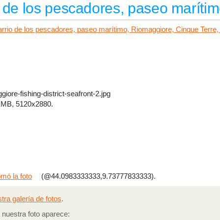
 de los pescadores, paseo maríti
iore-fishing-district-seafront-2.jpg
 MB, 5120x2880.
mó la foto
(@44.0983333333,9.73777833333).
tra galería de fotos
.
nuestra foto aparece: