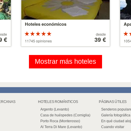
Hoteles económicos
Apa
Valoracion
A
esde
desde
9 €
de 5 estrellas
partir
39 €
de 5
11745 opiniones
1054
sobre 5
de
sob
110 €
Mostrar más hoteles
ERCANAS
HOTELES ROMÁNTICOS
PÁGINAS ÚTILES
Argento (Levanto)
Senderos popular
Casa de huéspedes (Corniglia)
Galería fotográfica
Porto Roca (Monterosso)
En qué ciudad aloj
Al Terra Di Mare (Levanto)
Cuando visitar