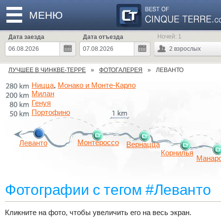
МЕНЮ
Ночей:
1
Дата заезда
Дата отъезда
2
взрослых
ЛУЧШЕЕ В ЧИНКВЕ-ТЕРРЕ
ФОТОГАЛЕРЕЯ
ЛЕВАНТО
Ницца
Монако и Монте-Карло
,
Милан
Генуя
Портофино
Монтероссо
Леванто
Вернацца
Корнилья
Манар
Фотографии с тегом #Леванто
Кликните на фото, чтобы увеличить его на весь экран.