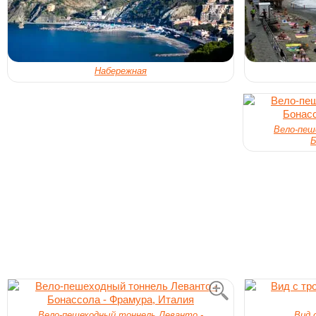
Набережная
Вело-пеш
Б
Вело-пешеходный тоннель Леванто -
Вид 