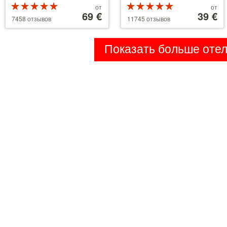
Рейтинг
Цены
Рейтинг
Цены
от
от
5 из 5
от
69 €
5 из 5
от
39 €
7458 отзывов
11745 отзывов
39 €
110 €
Показать больше оте