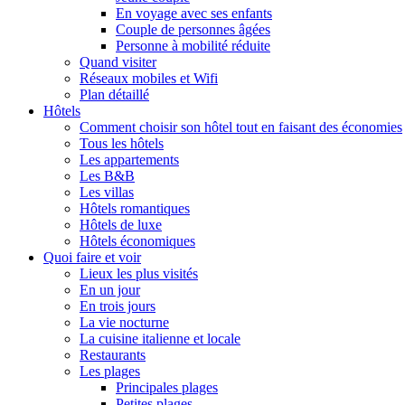
En voyage avec ses enfants
Couple de personnes âgées
Personne à mobilité réduite
Quand visiter
Réseaux mobiles et Wifi
Plan détaillé
Hôtels
Comment choisir son hôtel tout en faisant des économies
Tous les hôtels
Les appartements
Les B&B
Les villas
Hôtels romantiques
Hôtels de luxe
Hôtels économiques
Quoi faire et voir
Lieux les plus visités
En un jour
En trois jours
La vie nocturne
La cuisine italienne et locale
Restaurants
Les plages
Principales plages
Petites plages