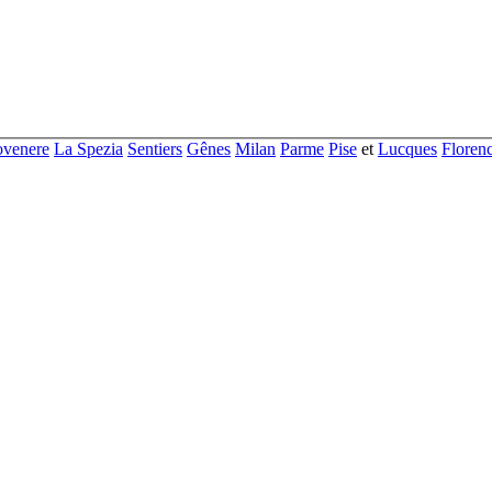
ovenere
La Spezia
Sentiers
Gênes
Milan
Parme
Pise
et
Lucques
Floren