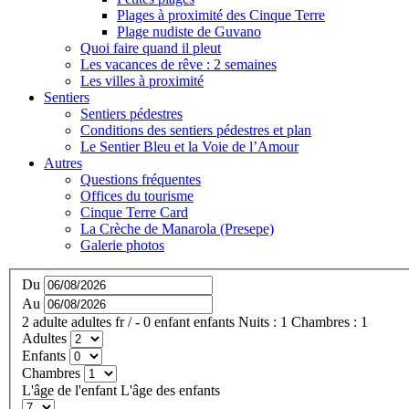
Plages à proximité des Cinque Terre
Plage nudiste de Guvano
Quoi faire quand il pleut
Les vacances de rêve : 2 semaines
Les villes à proximité
Sentiers
Sentiers pédestres
Conditions des sentiers pédestres et plan
Le Sentier Bleu et la Voie de l’Amour
Autres
Questions fréquentes
Offices du tourisme
Cinque Terre Card
La Crèche de Manarola (Presepe)
Galerie photos
Du
Au
2
adulte
adultes
fr
/
- 0
enfant
enfants
Nuits :
1
Chambres :
1
Adultes
Enfants
Chambres
L'âge de l'enfant
L'âge des enfants