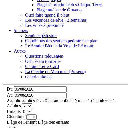
Plages à proximité des Cinque Terre
Plage nudiste de Guvano
Quoi faire quand il pleut
Les vacances de rêve : 2 semaines
Les villes à proximité
Sentiers
Sentiers pédestres
Conditions des sentiers pédestres et plan
Le Sentier Bleu et la Voie de l’Amour
Autres
Questions fréquentes
Offices du tourisme
Cinque Terre Card
La Crèche de Manarola (Presepe)
Galerie photos
Du
Au
2
adulte
adultes
fr
/
- 0
enfant
enfants
Nuits :
1
Chambres :
1
Adultes
Enfants
Chambres
L'âge de l'enfant
L'âge des enfants