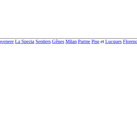
ovenere
La Spezia
Sentiers
Gênes
Milan
Parme
Pise
et
Lucques
Floren