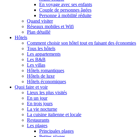
En voyage avec ses enfants
Couple de personnes âgées
Personne à mobilité réduite
Quand visiter
Réseaux mobiles et Wifi
Plan détaillé
Hôtels
Comment choisir son hôtel tout en faisant des économies
Tous les hôtels
Les appartements
Les B&B
Les villas
Hôtels romantiques
Hôtels de luxe
Hôtels économiques
Quoi faire et voir
Lieux les plus visités
En un jour
En trois jours
La vie nocturne
La cuisine italienne et locale
Restaurants
Les plages
Principales plages
Petites plages