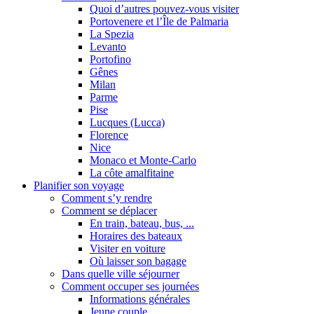
Quoi d’autres pouvez-vous visiter
Portovenere et l’Île de Palmaria
La Spezia
Levanto
Portofino
Gênes
Milan
Parme
Pise
Lucques (Lucca)
Florence
Nice
Monaco et Monte-Carlo
La côte amalfitaine
Planifier son voyage
Comment s’y rendre
Comment se déplacer
En train, bateau, bus, ...
Horaires des bateaux
Visiter en voiture
Où laisser son bagage
Dans quelle ville séjourner
Comment occuper ses journées
Informations générales
Jeune couple