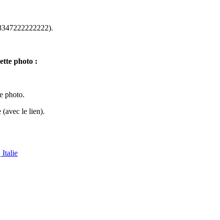
8347222222222).
ette photo :
te photo.
(avec le lien).