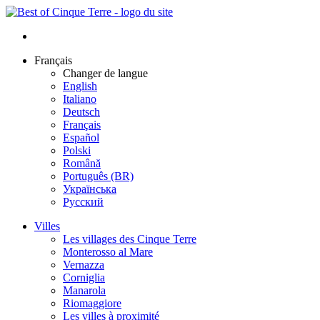
Français
Changer de langue
English
Italiano
Deutsch
Français
Español
Polski
Română
Português (BR)
Українська
Русский
Villes
Les villages des Cinque Terre
Monterosso al Mare
Vernazza
Corniglia
Manarola
Riomaggiore
Les villes à proximité