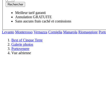
Rechercher
Meilleur tarif garanti
Annulation GRATUITE
Sans aucuns frais caché et comissions
Levanto
Monterosso
Vernazza
Corniglia
Manarola
Riomaggiore
Port
Best of Cinque Terre
Galerie photos
Portovenere
Vue aérienne