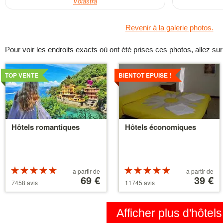
Volastra
Revenir à la galerie photos.
Pour voir les endroits exacts où ont été prises ces photos, allez su
Voir
Voir
les
les
TOP VENTE
BIENTOT EPUISE !
details
details
Hôtels romantiques
Hôtels économiques
Evaluation :
A
Evaluation :
A
a partir de
a partir de
5 etoiles sur 5
partir
69 €
5 etoiles sur 5
partir
39 €
7458 avis
11745 avis
de
de
39 €
110 €
Afficher plus d'hôtels