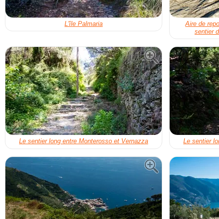
L'île Palmaria
Aire de rep
sentier 
Le sentier long entre Monterosso et Vernazza
Le sentier l