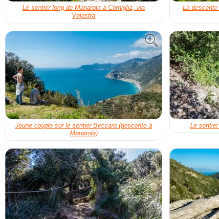
Le sentier long de Manarola à Corniglia, via
La descente 
Volastra
Jeune couple sur le sentier Beccara (descente à
Le sentie
Manarola)