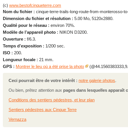
(c)
www.bestofcinqueterre.com
Nom du fichier :
cinque-terre-trails-long-route-from-monterosso-to
Dimension du fichier et résolution :
5.00 Mo, 5120x2880.
Qualité pour le réseau :
environ 70%.
Modèle de l’appareil photo :
NIKON D3200.
Ouverture :
f/6.3.
Temps d’exposition :
1/200 sec.
ISO :
200.
Longueur focale :
21 mm.
GPS :
Montrer le lieu où a été prise la photo
(@44.1560383333,9.
Ceci pourrait être de votre intérêt :
notre galerie photos
.
Ou bien, prêtez attention aux
pages dans lesquelles apparaît c
Conditions des sentiers pédestres, et leur plan
Sentiers pédestres aux Cinque Terre
Vernazza