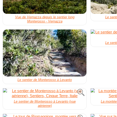
Vue de Vernazza depuis le sentier long
Le sent
Monterosso - Vernazza
Le sent
Le sentier de Monterosso à Levanto
Le sentier de Monterosso à Levanto (vue
La montée
aérienne)