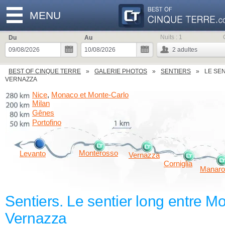
MENU
Nuits :
1
Du
Au
2
adultes
BEST OF CINQUE TERRE
GALERIE PHOTOS
SENTIERS
LE SE
VERNAZZA
Nice
Monaco et Monte-Carlo
,
Milan
Gênes
Portofino
Monterosso
Levanto
Vernazza
Corniglia
Manaro
Sentiers. Le sentier long entre M
Vernazza