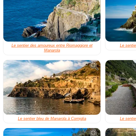
Le sentier des amoureux entre Riomaggiore et
Le sentie
Manarola
Le sentier bleu de Manarola à Corniglia
Le sentie