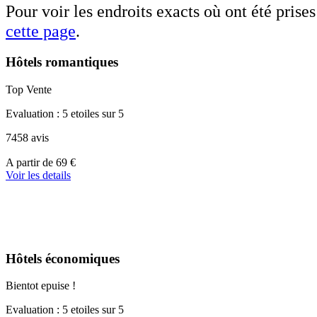
Pour voir les endroits exacts où ont été prises
cette page
.
Hôtels romantiques
Top Vente
Evaluation : 5 etoiles sur 5
7458 avis
A
A partir de
69 €
partir
Voir les details
de
39 €
Hôtels économiques
Bientot epuise !
Evaluation : 5 etoiles sur 5