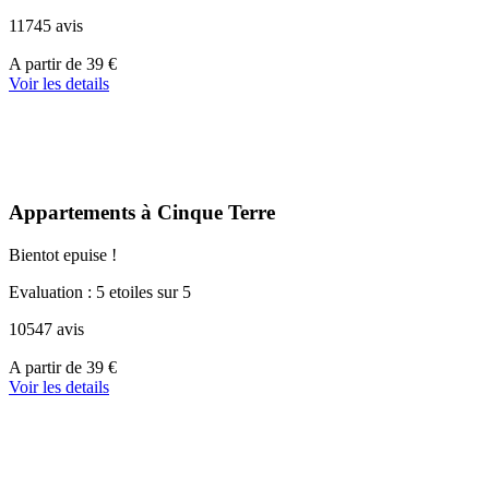
11745 avis
A
A partir de
39 €
partir
Voir les details
de
110 €
Appartements à Cinque Terre
Bientot epuise !
Evaluation : 5 etoiles sur 5
10547 avis
A
A partir de
39 €
partir
Voir les details
de
179 €