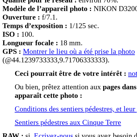
Modèle de l’appareil photo :
NIKON D3200
Ouverture :
f/7.1.
Temps d’exposition :
1/125 sec.
ISO :
100.
Longueur focale :
18 mm.
GPS :
Montrer le lieu où a été prise la photo
(@44.1239733333,9.71706333333).
Ceci pourrait être de votre intérêt :
not
Ou bien, prêtez attention aux
pages dans
apparaît cette photo :
Conditions des sentiers pédestres, et leur
Sentiers pédestres aux Cinque Terre
RAW :
si.
Ecrivez-nous
si vous avez besoin d