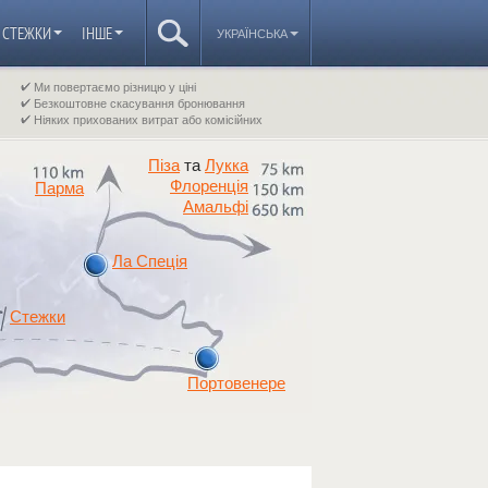
СТЕЖКИ
ІНШЕ
УКРАЇНСЬКА
Ми повертаємо різницю у ціні
Безкоштовне скасування бронювання
Ніяких прихованих витрат або комісійних
Піза
Лукка
та
Флоренція
Парма
Амальфі
Ла Спеція
Стежки
Портовенере