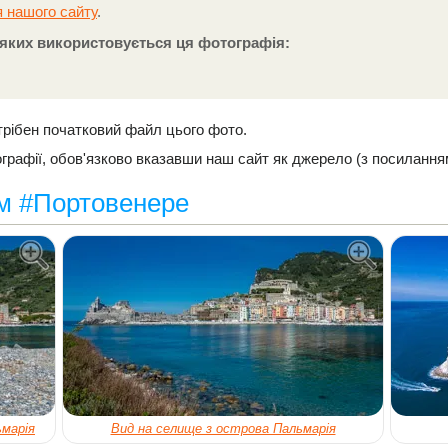
 нашого сайту
.
а яких використовується ця фотографія:
трібен початковий файл цього фото.
рафії, обов'язково вказавши наш сайт як джерело (з посилання
ом #Портовенере
ьмарія
Вид на селище з острова Пальмарія