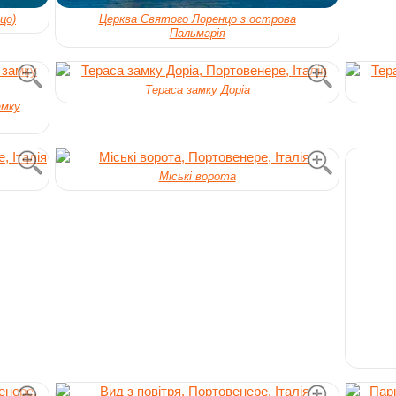
цо)
Церква Святого Лоренцо з острова
Пальмарія
Тераса замку Доріа
амку
Міські ворота