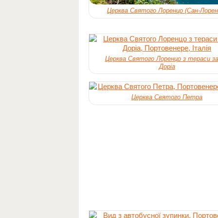
Церква Святого Лоренцо (Сан-Лорен
Церква Святого Лоренцо з тераси з
Доріа
Церква Святого Петра