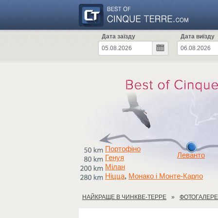
Дата заїзду
Дата виїзду
Портофіно
Леванто
Генуя
Мілан
Ніцца
Монако і Монте-Карло
,
НАЙКРАЩЕ В ЧИНКВЕ-ТЕРРЕ
ФОТОГАЛЕР