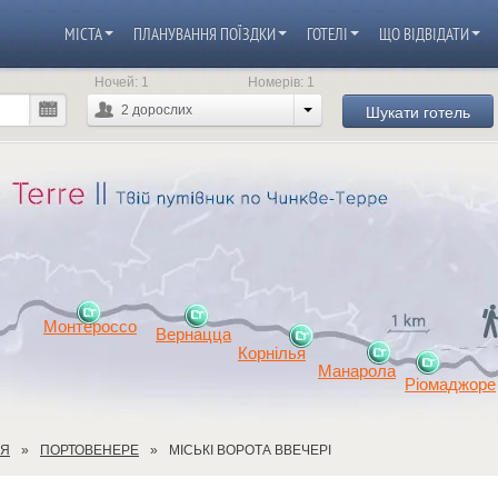
МІСТА
ПЛАНУВАННЯ ПОЇЗДКИ
ГОТЕЛІ
ЩО ВІДВІДАТИ
Ночей:
1
Номерів:
1
Шукати готель
2
дорослих
Монтероссо
Вернацца
Корнілья
Манарола
Ріомаджоре
ЕЯ
ПОРТОВЕНЕРЕ
МІСЬКІ ВОРОТА ВВЕЧЕРІ