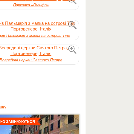
Парковка «Гольфо»
ів Пальмарія з маяка на острові Тіно
Всередині церкви Святого Петра
нку
.
льніше
КО ЗАКІНЧУЮТЬСЯ