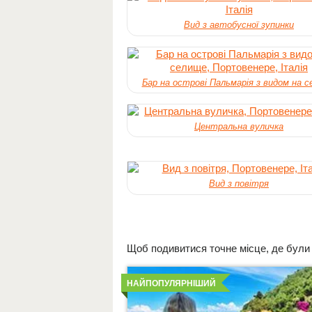
Вид з автобусної зупинки
Бар на острові Пальмарія з видом на 
Центральна вуличка
Вид з повітря
Щоб подивитися точне місце, де були зн
Детальніше
НАЙПОПУЛЯРНІШИЙ