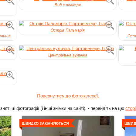
Вид з повітря
Острів Пальмарія
селище
Остр
Центральна вуличка
Повернутися до фотогалереї.
яті ці фотографії (і інші знімки на сайті), - перейдіть на цю
сторі
Детальніше
Дета
ШВИДКО ЗАКІНЧУЮТЬСЯ
ШВИД