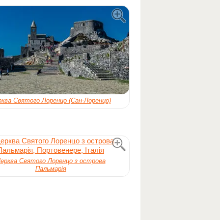
рква Святого Лоренцо (Сан-Лоренцо)
ерква Святого Лоренцо з острова
Пальмарія