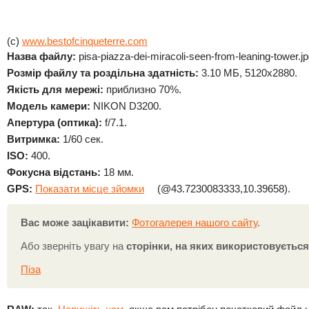
(c)
www.bestofcinqueterre.com
Назва файлу:
pisa-piazza-dei-miracoli-seen-from-leaning-tower.j
Розмір файлу та роздільна здатність:
3.10 МБ, 5120x2880.
Якість для мережі:
приблизно 70%.
Модель камери:
NIKON D3200.
Апертура (оптика):
f/7.1.
Витримка:
1/60 сек.
ISO:
400.
Фокусна відстань:
18 мм.
GPS:
Показати місце зйомки
(@43.7230083333,10.39658).
Вас може зацікавити:
Фотогалерея нашого сайту
.
Або зверніть увагу на
сторінки, на яких використовуєтьс
Піза