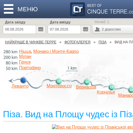
МЕНЮ
Ночей:
1
Дата заїзду
Дата виїзду
2
дорослих
НАЙКРАЩЕ В ЧИНКВЕ-ТЕРРЕ
ФОТОГАЛЕРЕЯ
ПІЗА
ВИД НА П
Ніцца
Монако і Монте-Карло
,
Мілан
Генуя
Портофіно
Монтероссо
Леванто
Вернацца
Корнілья
Манар
Піза. Вид на Площу чудес із Піз