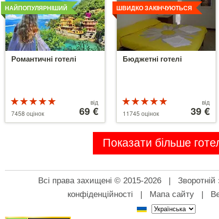
НАЙПОПУЛЯРНІШИЙ
ШВИДКО ЗАКІНЧУЮТЬСЯ
Романтичні готелі
Бюджетні готелі
Рейтинг
Ціни
Рейтинг
Ціни
від
від
5 з 5
від
69 €
5 з 5
від
39 €
7458 оцінок
11745 оцінок
39 €
110 €
Показати більше готел
Всі права захищені © 2015-2026 |
Зворотній 
конфіденційності
|
Мапа сайту
|
Ве