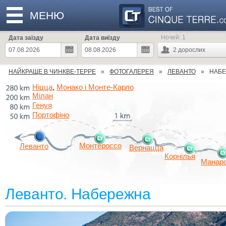
МЕНЮ
Ночей:
1
Дата заїзду
Дата виїзду
2
дорослих
НАЙКРАЩЕ В ЧИНКВЕ-ТЕРРЕ
ФОТОГАЛЕРЕЯ
ЛЕВАНТО
НАБ
Ніцца
Монако і Монте-Карло
,
Мілан
Генуя
Портофіно
Монтероссо
Леванто
Вернацца
Корнілья
Манар
Леванто. Набережна