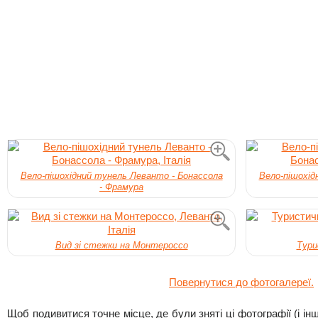
Вело-пішохідний тунель Леванто - Бонассола
Вело-пішохід
- Фрамура
Вид зі стежки на Монтероссо
Тури
Повернутися до фотогалереї.
Щоб подивитися точне місце, де були зняті ці фотографії (і інші