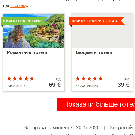
цю
сторінку
.
Детальніше
Детальніше
НАЙПОПУЛЯРНІШИЙ
ШВИДКО ЗАКІНЧУЮТЬСЯ
Романтичні готелі
Бюджетні готелі
Рейтинг
Ціни
Рейтинг
Ціни
від
від
5 з 5
від
69 €
5 з 5
від
39 €
7458 оцінок
11745 оцінок
39 €
110 €
Показати більше готел
Всі права захищені © 2015-2026 |
Зворотній 