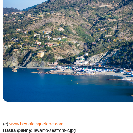
(c)
www.bestofcinqueterre.com
Назва файлу:
levanto-seafront-2.jpg