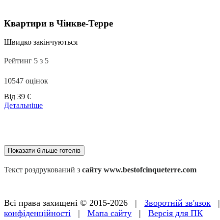
Квартири в Чінкве-Терре
Швидко закінчуються
Рейтинг 5 з 5
10547 оцінок
Ціни
Від
39 €
від
Детальніше
179 €
Показати більше готелів
Текст роздрукований з
сайту www.bestofcinqueterre.com
Всі права захищені © 2015-2026 |
Зворотній зв'язок
конфіденційності
|
Мапа сайту
|
Версія для ПК