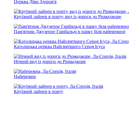
Церква Діви Здоров'я
Круїзний лайнер в порту, вид із дороги до Ріомаджоре
Пам'ятник Джузеппе Гарібальді в парку біля набережної
Католицька церква Найсвятішого Серця Ісуса
Нічний вид із дороги до Ріомаджоре
Набережна
Круїзний лайнер в порту