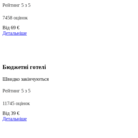
Рейтинг 5 з 5
7458 оцінок
Ціни
Від
69 €
від
Детальніше
39 €
Бюджетні готелі
Швидко закінчуються
Рейтинг 5 з 5
11745 оцінок
Ціни
Від
39 €
від
Детальніше
110 €