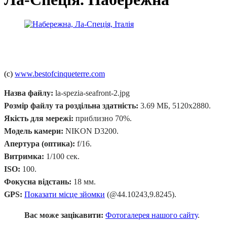
(c)
www.bestofcinqueterre.com
Назва файлу:
la-spezia-seafront-2.jpg
Розмір файлу та роздільна здатність:
3.69 МБ, 5120x2880.
Якість для мережі:
приблизно 70%.
Модель камери:
NIKON D3200.
Апертура (оптика):
f/16.
Витримка:
1/100 сек.
ISO:
100.
Фокусна відстань:
18 мм.
GPS:
Показати місце зйомки
(@44.10243,9.8245).
Вас може зацікавити:
Фотогалерея нашого сайту
.