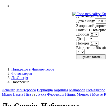
МЕНЮ
Дата заїзду
Дата виїзду
2
дорослий
дорос
Ночей:
1
Номерів:
Дорослі
Діти
Номери
Вік дитини
Вік ді
Шукати готель
Найкраще в Чинкве-Терре
Фотогалерея
Ла-Спеція
Набережна
Леванто
Монтероссо
Вернацца
Корнілья
Манарола
Ріомаджоре
Мілан
Парма
Піза
та
Лукка
Флоренція
Ніцца
,
Монако і Монте-
Ла-Спеція. Набережна