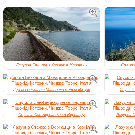
Лазурна Стежка з Корнілії в Манаролу
Стежка
Дорога Беккара з Манароли в Ріомаджоре
Спуск і
Спуск із Сан-Бернардіно в Вернаццу
Лазурна С