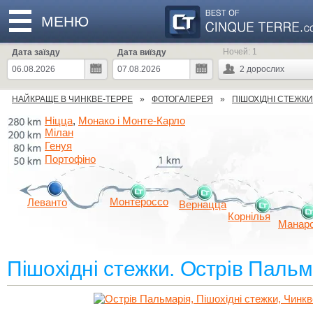
МЕНЮ
Ночей:
1
Дата заїзду
Дата виїзду
2
дорослих
НАЙКРАЩЕ В ЧИНКВЕ-ТЕРРЕ
ФОТОГАЛЕРЕЯ
ПІШОХІДНІ СТЕЖКИ
Ніцца
Монако і Монте-Карло
,
Мілан
Генуя
Портофіно
Монтероссо
Леванто
Вернацца
Корнілья
Манар
Пішохідні стежки. Острів Пальм