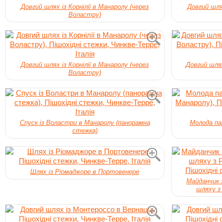
Довгий шлях із Корнілії в Манаролу (через
Довгий шлях
Воластру)
Довгий шлях із Корнілії в Манаролу (через
Довгий шлях
Воластру)
Спуск із Воластри в Манаролу (панорамна
Молода па
стежка)
Шлях із Ріомаджоре в Портовенере
Майданчик 
шляху з