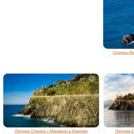
Стежка Люб
Лазурна Стежка з Манароли в Корнілію
Лазурна С