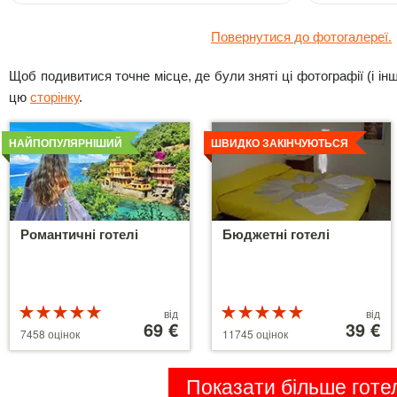
Повернутися до фотогалереї.
Щоб подивитися точне місце, де були зняті ці фотографії (і інші
цю
сторінку
.
Детальніше
Детальніше
НАЙПОПУЛЯРНІШИЙ
ШВИДКО ЗАКІНЧУЮТЬСЯ
Романтичні готелі
Бюджетні готелі
Рейтинг
Ціни
Рейтинг
Ціни
від
від
5 з 5
від
69 €
5 з 5
від
39 €
7458 оцінок
11745 оцінок
39 €
110 €
Показати більше готел