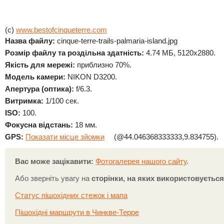
(c)
www.bestofcinqueterre.com
Назва файлу:
cinque-terre-trails-palmaria-island.jpg
Розмір файлу та роздільна здатність:
4.74 МБ, 5120x2880.
Якість для мережі:
приблизно 70%.
Модель камери:
NIKON D3200.
Апертура (оптика):
f/6.3.
Витримка:
1/100 сек.
ISO:
100.
Фокусна відстань:
18 мм.
GPS:
Показати місце зйомки
(@44.046368333333,9.834755).
Вас може зацікавити:
Фотогалерея нашого сайту
.
Або зверніть увагу на
сторінки, на яких використовуєтьс
Статус пішохідних стежок і мапа
Пішохідні маршрути в Чинкве-Терре