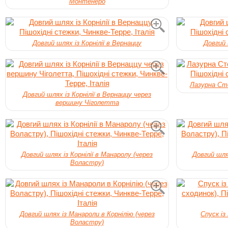
Монтенеро
Довгий шлях із Корнілії в Вернаццу
Довгий 
Лазурна Ст
Довгий шлях із Корнілії в Вернаццу через
вершину Чіголетта
Довгий шлях із Корнілії в Манаролу (через
Довгий шлях
Воластру)
Довгий шлях із Манароли в Корнілію (через
Спуск із
Воластру)