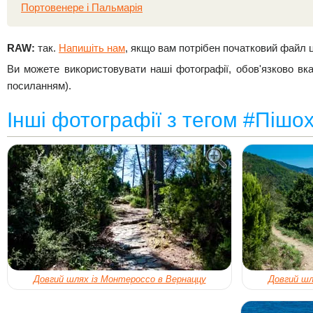
Портовенере і Пальмарія
RAW:
так.
Напишіть нам
, якщо вам потрібен початковий файл 
Ви можете використовувати наші фотографії, обов'язково вк
посиланням).
Інші фотографії з тегом #Пішох
Довгий шлях із Монтероссо в Вернаццу
Довгий шл