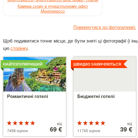
Камера схову в туристичному офісі
Монтероссо
Повернутися до фотогалереї.
Щоб подивитися точне місце, де були зняті ці фотографії (і інші
цю
сторінку
.
Детальніше
Детальніше
НАЙПОПУЛЯРНІШИЙ
ШВИДКО ЗАКІНЧУЮТЬСЯ
Романтичні готелі
Бюджетні готелі
Рейтинг
Ціни
Рейтинг
Ціни
від
від
5 з 5
від
69 €
5 з 5
від
39 €
7458 оцінок
11745 оцінок
39 €
110 €