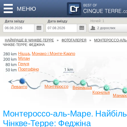
МЕНЮ
Ночей:
1
Дата заїзду
Дата виїзду
2
дорослих
НАЙКРАЩЕ В ЧИНКВЕ-ТЕРРЕ
ФОТОГАЛЕРЕЯ
МОНТЕРОССО-АЛЬ
ЧІНКВЕ-ТЕРРЕ: ФЕДЖІНА
Ніцца
Монако і Монте-Карло
,
Мілан
Генуя
Портофіно
Монтероссо
Леванто
Вернацца
Корнілья
Манар
Монтероссо-аль-Маре. Найбіль
Чінкве-Терре: Феджіна