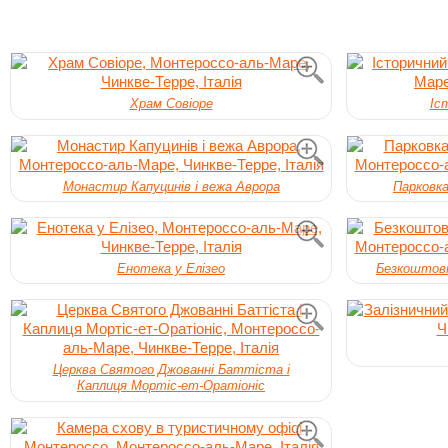
Храм Совіоре
Іс
Монастир Капуцинів і вежа Аврора
Парковка
Енотека у Елізео
Безкоштовн
Церква Святого Джованні Баттіста і
Каплиця Мортіс-ет-Оратіоніс