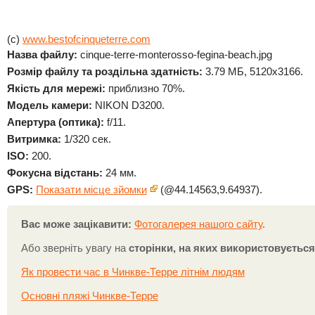
(c)
www.bestofcinqueterre.com
Назва файлу:
cinque-terre-monterosso-fegina-beach.jpg
Розмір файлу та роздільна здатність:
3.79 МБ, 5120x3166.
Якість для мережі:
приблизно 70%.
Модель камери:
NIKON D3200.
Апертура (оптика):
f/11.
Витримка:
1/320 сек.
ISO:
200.
Фокусна відстань:
24 мм.
GPS:
Показати місце зйомки
(@44.14563,9.64937).
Вас може зацікавити:
Фотогалерея нашого сайту
.
Або зверніть увагу на
сторінки, на яких використовуєтьс
Як провести час в Чинкве-Терре літнім людям
Основні пляжі Чинкве-Терре