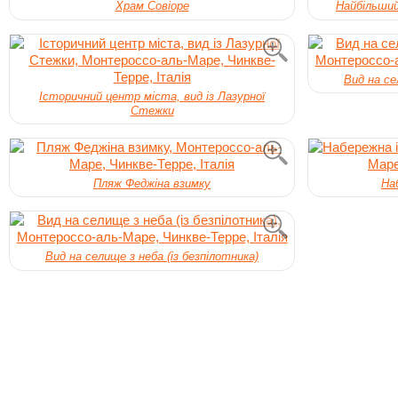
Храм Совіоре
Найбільший
Вид на се
Історичний центр міста, вид із Лазурної
Стежки
Пляж Феджіна взимку
На
Вид на селище з неба (із безпілотника)