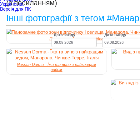
(з посиланням).
Українська
Версія для ПК
Інші фотографії з тегом #Мана
Дата заїзду
Дата виїзду
Панорамне фото зони відпочинку і селища
Nessun Dorma - Їжа та вино з найкращим
видом