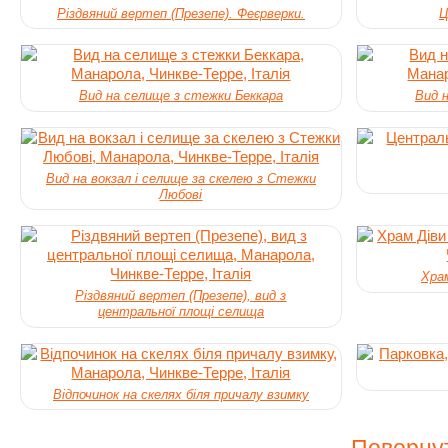
Різдвяний вертеп (Презепе). Феєрверки.
Ц
Вид на селище з стежки Беккара
Вид 
Вид на вокзал і селище за скелею з Стежки
Любові
Храм
Різдвяний вертеп (Презепе), вид з
центральної площі селища
Відпочинок на скелях біля причалу взимку
Повернут