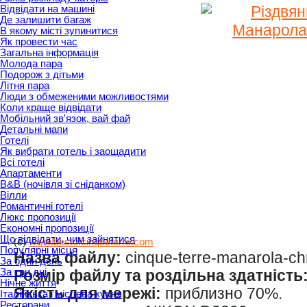
Відвідати на машині
Де залишити багаж
В якому місті зупинитися
Як провести час
Загальна інформація
Молода пара
Подорож з дітьми
Літня пара
Люди з обмеженими можливостями
Коли краще відвідати
Мобільний зв'язок, вай фай
Детальні мапи
Готелі
Як вибрати готель і заощадити
Всі готелі
Апартаменти
B&B (ночівля зі сніданком)
Вілли
Романтичні готелі
Люкс пропозиції
Економні пропозиції
Що відвідати, чим зайнятися
(c)
www.bestofcinqueterre.com
Популярні місця
Назва файлу:
cinque-terre-manarola-chr
За один день
За три дні
Розмір файлу та роздільна здатність
Нічне життя
Якість для мережі:
приблизно 70%.
Італійська і місцева кухня
Ресторани