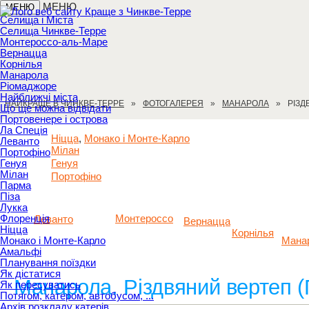
МЕНЮ
МЕНЮ
Селища і Міста
Селища Чинкве-Терре
Монтероссо-аль-Маре
Вернацца
Корнілья
Манарола
Ріомаджоре
Найближчі міста
НАЙКРАЩЕ В ЧИНКВЕ-ТЕРРЕ
ФОТОГАЛЕРЕЯ
МАНАРОЛА
РІЗД
Що ще можна відвідати
Портовенере і острова
Ла Спеція
Ніцца
Монако і Монте-Карло
,
Леванто
Мілан
Портофіно
Генуя
Генуя
Мілан
Портофіно
Парма
Піза
Лукка
Флоренція
Монтероссо
Леванто
Вернацца
Ніцца
Корнілья
Монако і Монте-Карло
Мана
Амальфі
Планування поїздки
Як дістатися
Манарола. Різдвяний вертеп (
Як пересуватись
Потягом, катером, автобусом, ...
Архів розкладу катерів