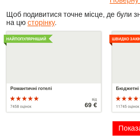
Щоб подивитися точне місце, де були знят
на цю
сторінку
.
Детальніше
Детальніше
НАЙПОПУЛЯРНІШИЙ
ШВИДКО ЗАКІ
Романтичні готелі
Бюджетні 
Рейтинг
Ціни
від
5 з 5
від
69 €
5 з 5
7458 оцінок
11745 оцінок
39 €
Показа