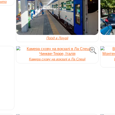
анто
Поїзд в Лігурії
Камера схову на вокзалі в Ла Спеції