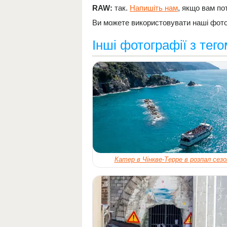
RAW:
так.
Напишіть нам
, якщо вам по
Ви можете використовувати наші фотог
Інші фотографії з тег
Катер в Чінкве-Терре в розпал сезо