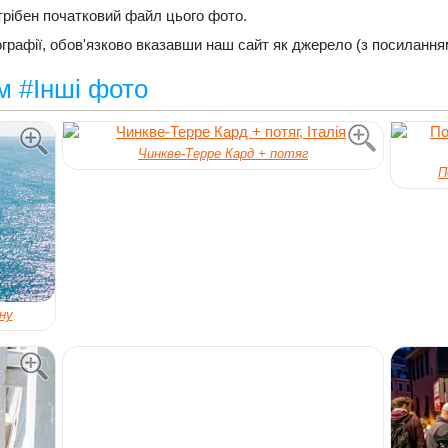
трібен початковий файл цього фото.
рафії, обов'язково вказавши наш сайт як джерело (з посилання
ом #Інші фото
Чинкве-Терре Кард + потяг
П
ну