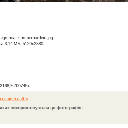
sign-near-san-bernardino.jpg
ь:
3.14 МБ, 5120x2880.
3168,9.700745).
 нашого сайту
.
а яких використовується ця фотографія: