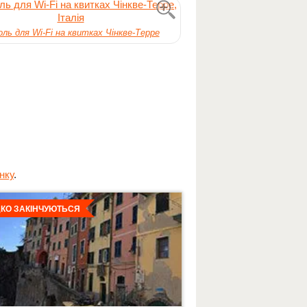
ль для Wi-Fi на квитках Чінкве-Терре
нку
.
льніше
КО ЗАКІНЧУЮТЬСЯ