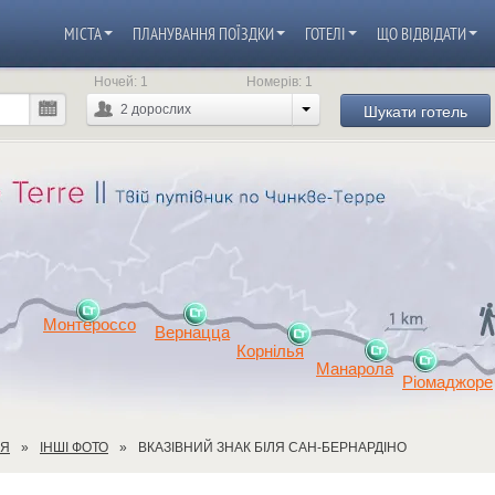
МІСТА
ПЛАНУВАННЯ ПОЇЗДКИ
ГОТЕЛІ
ЩО ВІДВІДАТИ
Ночей:
1
Номерів:
1
Шукати готель
2
дорослих
Монтероссо
Вернацца
Корнілья
Манарола
Ріомаджоре
ЕЯ
ІНШІ ФОТО
ВКАЗІВНИЙ ЗНАК БІЛЯ САН-БЕРНАРДІНО