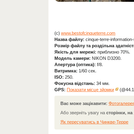
(c)
www.bestofcinqueterre.com
Назва файлу:
cinque-terre-information-
Розмір файлу та роздільна здатніст
Якість для мережі:
приблизно 70%.
Модель камери:
NIKON D3200.
Апертура (оптика):
f/8.
Витримка:
1/60 сек.
ISO:
250.
Фокусна відстань:
34 мм.
GPS:
Показати місце зйомки
(@44.1
Вас може зацікавити:
Фотогалерея
Або зверніть увагу на
сторінки, н
Як пересуватись в Чинкве-Терре