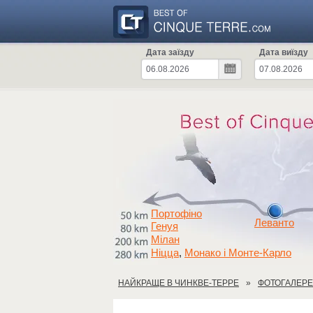
Дата заїзду
Дата виїзду
Портофіно
Леванто
Генуя
Мілан
Ніцца
Монако і Монте-Карло
,
НАЙКРАЩЕ В ЧИНКВЕ-ТЕРРЕ
ФОТОГАЛЕР