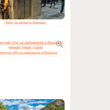
Ліфт на вокзалі в Вернацці
етний обід на набережній в Вернацці