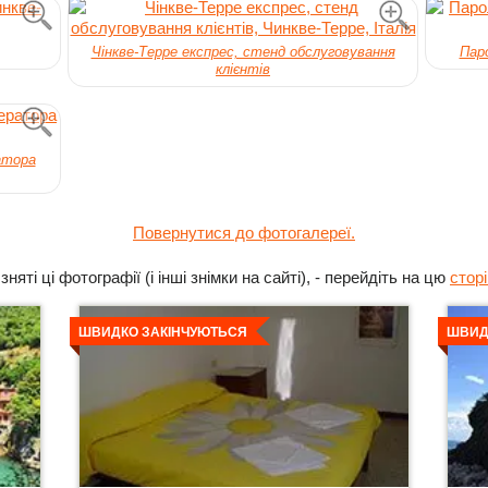
Чінкве-Терре експрес, стенд обслуговування
Паро
клієнтів
атора
Повернутися до фотогалереї.
яті ці фотографії (і інші знімки на сайті), - перейдіть на цю
сторі
Детальніше
Дета
ШВИДКО ЗАКІНЧУЮТЬСЯ
ШВИД