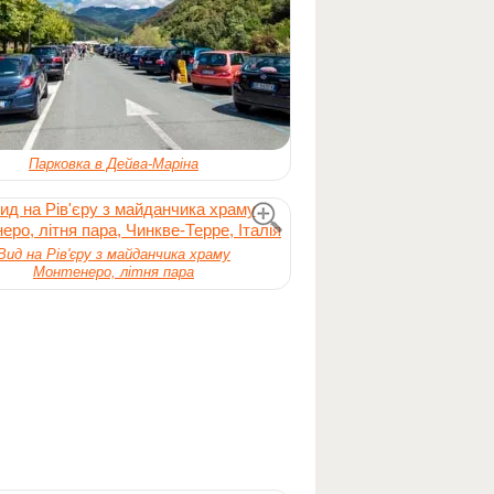
Парковка в Дейва-Маріна
Вид на Рів'єру з майданчика храму
Монтенеро, літня пара