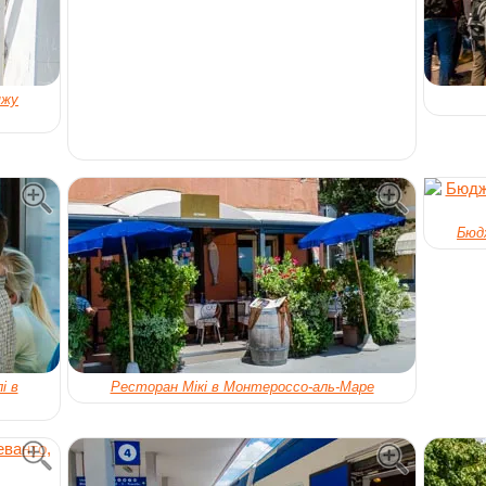
яжу
Бюдж
і в
Ресторан Мікі в Монтероссо-аль-Маре