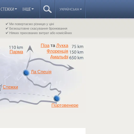
СТЕЖКИ
ІНШЕ
УКРАЇНСЬКА
Ми повертаємо різницю у ціні
Безкоштовне скасування бронювання
Ніяких прихованих витрат або комісійних
Піза
Лукка
та
Флоренція
Парма
Амальфі
Ла Спеція
Стежки
Портовенере