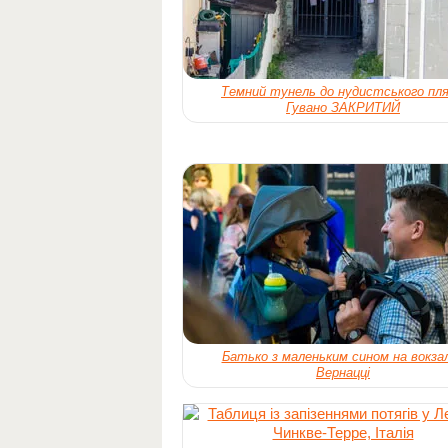
Темний тунель до нудистського пл
Гувано ЗАКРИТИЙ
Батько з маленьким сином на вокзал
Вернацці