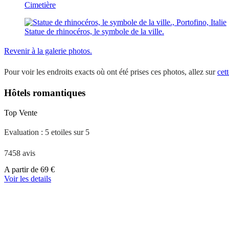
Cimetière
Statue de rhinocéros, le symbole de la ville.
Revenir à la galerie photos.
Pour voir les endroits exacts où ont été prises ces photos, allez sur
cet
Hôtels romantiques
Top Vente
Evaluation : 5 etoiles sur 5
7458 avis
A
A partir de
69 €
partir
Voir les details
de
39 €