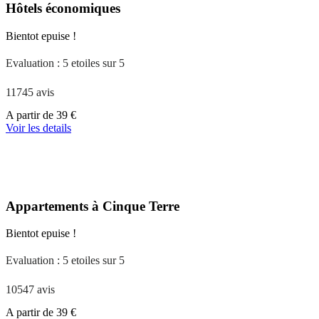
Hôtels économiques
Bientot epuise !
Evaluation : 5 etoiles sur 5
11745 avis
A
A partir de
39 €
partir
Voir les details
de
110 €
Appartements à Cinque Terre
Bientot epuise !
Evaluation : 5 etoiles sur 5
10547 avis
A
A partir de
39 €