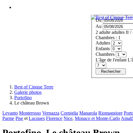
MENU
Du
Au
2
adulte
adultes
fr
/
Chambres :
1
Adultes
Enfants
Chambres
L'âge de l'enfant
L'
Rechercher
Best of Cinque Terre
Galerie photos
Portofino
Le château Brown
Levanto
Monterosso
Vernazza
Corniglia
Manarola
Riomaggiore
Port
Parme
Pise
et
Lucques
Florence
Nice
,
Monaco et Monte-Carlo
Amalf
Portofino. Le château Brown