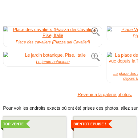
Pl
Place des cavaliers (Piazza dei Cavalieri)
Le jardin botanique
La place des 
depuis l
Revenir à la galerie photos.
Pour voir les endroits exacts où ont été prises ces photos, allez su
Voir
Voir
les
les
TOP VENTE
BIENTOT EPUISE !
details
details