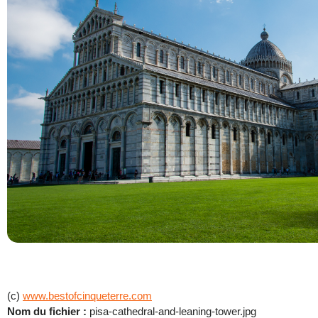
(c)
www.bestofcinqueterre.com
Nom du fichier :
pisa-cathedral-and-leaning-tower.jpg