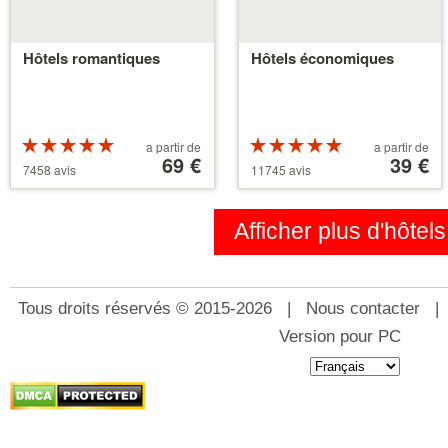
Hôtels romantiques
Hôtels économiques
Evaluation :
A
Evaluation :
A
a partir de
a partir de
5 etoiles sur 5
partir
69 €
5 etoiles sur 5
partir
39 €
7458 avis
11745 avis
de
de
39 €
110 €
Afficher plus d'hôtels
Tous droits réservés © 2015-2026 |
Nous contacter
Version pour PC