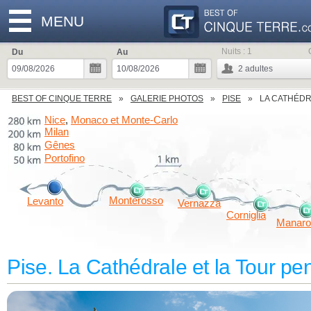
MENU
Nuits :
1
Du
Au
2
adultes
BEST OF CINQUE TERRE
GALERIE PHOTOS
PISE
LA CATHÉDR
Nice
Monaco et Monte-Carlo
,
Milan
Gênes
Portofino
Monterosso
Levanto
Vernazza
Corniglia
Manaro
Pise. La Cathédrale et la Tour p