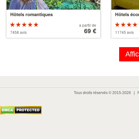
Hôtels romantiques
Hôtels éc
Evaluation :
A
a partir de
5 etoiles sur 5
partir
69 €
5 etoiles su
7458 avis
11745 avis
de
39 €
Affi
Tous droits réservés © 2015-2026 |