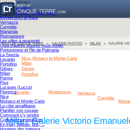
MENU
MENU
Villages et villes
Les villages des Cinque Terre
Monterosso al Mare
Vernazza
Corniglia
Manarola
Riomaggiore
Les villes à proximité
BEST OF CINQUE TERRE
GALERIE PHOTOS
MILAN
GALERIE VI
Quoi d’autres pouvez-vous visiter
Portovenere et l’Île de Palmaria
La Spezia
Nice
Monaco et Monte-Carlo
,
Levanto
Milan
Portofino
Gênes
Gênes
Milan
Portofino
Parme
Pise
Lucques (Lucca)
Florence
Monterosso
Levanto
Vernazza
Nice
Corniglia
Monaco et Monte-Carlo
Manar
La côte amalfitaine
Planifier son voyage
Comment s’y rendre
Milan. Galerie Victorio Emanuele
Comment se déplacer
En train, bateau, bus, ...
Horaires des bateaux