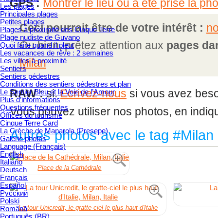
GPS :
Montrer le lieu où a été prise la ph
Les plages
Principales plages
Petites plages
Ceci pourrait être de votre intérêt :
no
Plages à proximité des Cinque Terre
Plage nudiste de Guvano
Ou bien, prêtez attention aux
pages dan
Quoi faire quand il pleut
Les vacances de rêve : 2 semaines
Les villes à proximité
Milan
Sentiers
Sentiers pédestres
Conditions des sentiers pédestres et plan
RAW :
si.
Ecrivez-nous
si vous avez besoi
Le Sentier Bleu et la Voie de l’Amour
Plus d’informations
Questions fréquentes
Vous pouvez utiliser nos photos, en indiq
Offices du tourisme
Cinque Terre Card
La Crèche de Manarola (Presepe)
Autres photos avec le tag #Milan
Galerie photos
Language (Français)
English
Italiano
Place de la Cathédrale
Deutsch
Français
Español
Русский
Polski
La tour Unicredit, le gratte-ciel le plus haut d'Italie
Română
Português (BR)