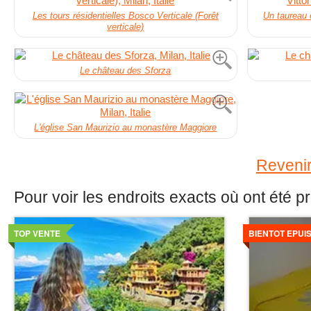
Les tours résidentielles Bosco Verticale (Forêt
Un taureau 
verticale)
Le château des Sforza
L'église San Maurizio au monastère Maggiore
Revenir
Pour voir les endroits exacts où ont été p
Voir
Voir
les
les
TOP VENTE
BIENTOT EPUIS
details
details