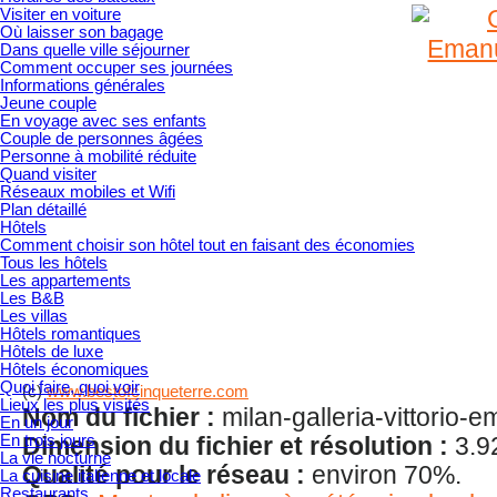
Visiter en voiture
Où laisser son bagage
Dans quelle ville séjourner
Comment occuper ses journées
Informations générales
Jeune couple
En voyage avec ses enfants
Couple de personnes âgées
Personne à mobilité réduite
Quand visiter
Réseaux mobiles et Wifi
Plan détaillé
Hôtels
Comment choisir son hôtel tout en faisant des économies
Tous les hôtels
Les appartements
Les B&B
Les villas
Hôtels romantiques
Hôtels de luxe
Hôtels économiques
Quoi faire, quoi voir
(c)
www.bestofcinqueterre.com
Lieux les plus visités
Nom du fichier :
milan-galleria-vittorio-
En un jour
En trois jours
Dimension du fichier et résolution :
3.9
La vie nocturne
Qualité pour le réseau :
environ 70%.
La cuisine italienne et locale
Restaurants