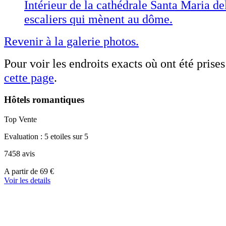
Intérieur de la cathédrale Santa Maria del
escaliers qui mènent au dôme.
Revenir à la galerie photos.
Pour voir les endroits exacts où ont été prises
cette page
.
Hôtels romantiques
Top Vente
Evaluation : 5 etoiles sur 5
7458 avis
A
A partir de
69 €
partir
Voir les details
de
39 €