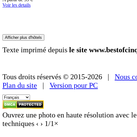
partir
Voir les details
de
179 €
Afficher plus d'hôtels
Texte imprimé depuis
le site www.bestofci
Tous droits réservés © 2015-2026 |
Nous co
Plan du site
|
Version pour PC
Ouvrez une photo en haute résolution avec le
techniques
‹
›
1
/
1
×