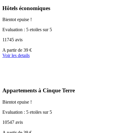
Hôtels économiques
Bientot epuise !
Evaluation : 5 etoiles sur 5
11745 avis
A
A partir de
39 €
partir
Voir les details
de
110 €
Appartements à Cinque Terre
Bientot epuise !
Evaluation : 5 etoiles sur 5
10547 avis
A
A partir de
39 €