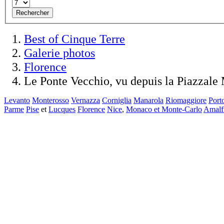
Rechercher
Best of Cinque Terre
Galerie photos
Florence
Le Ponte Vecchio, vu depuis la Piazzale
Levanto
Monterosso
Vernazza
Corniglia
Manarola
Riomaggiore
Port
Parme
Pise
et
Lucques
Florence
Nice
,
Monaco et Monte-Carlo
Amalf