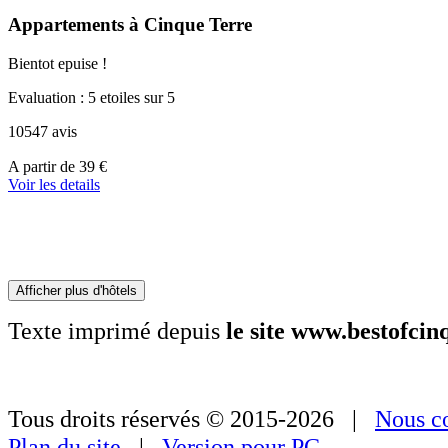
Appartements à Cinque Terre
Bientot epuise !
Evaluation : 5 etoiles sur 5
10547 avis
A
A partir de
39 €
partir
Voir les details
de
179 €
Afficher plus d'hôtels
Texte imprimé depuis
le site www.bestofci
Tous droits réservés © 2015-2026 |
Nous co
Plan du site
|
Version pour PC