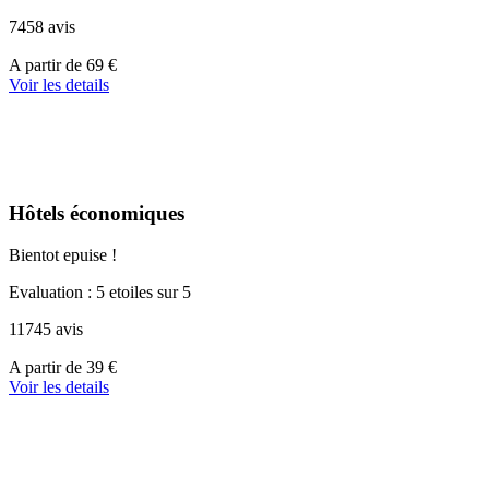
7458 avis
A
A partir de
69 €
partir
Voir les details
de
39 €
Hôtels économiques
Bientot epuise !
Evaluation : 5 etoiles sur 5
11745 avis
A
A partir de
39 €
partir
Voir les details
de
110 €