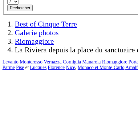
Rechercher
Best of Cinque Terre
Galerie photos
Riomaggiore
La Riviera depuis la place du sanctuair
Levanto
Monterosso
Vernazza
Corniglia
Manarola
Riomaggiore
Port
Parme
Pise
et
Lucques
Florence
Nice
,
Monaco et Monte-Carlo
Amalf