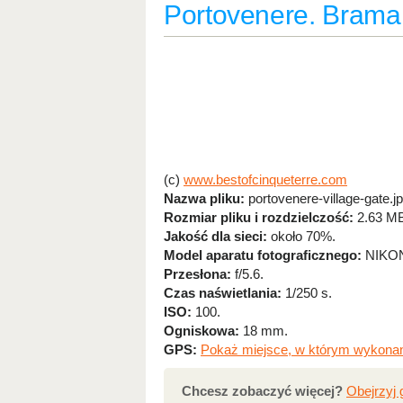
Portovenere. Brama
(c)
www.bestofcinqueterre.com
Nazwa pliku:
portovenere-village-gate.j
Rozmiar pliku i rozdzielczość:
2.63 MB
Jakość dla sieci:
około 70%.
Model aparatu fotograficznego:
NIKON
Przesłona:
f/5.6.
Czas naświetlania:
1/250 s.
ISO:
100.
Ogniskowa:
18 mm.
GPS:
Pokaż miejsce, w którym wykonan
Chcesz zobaczyć więcej?
Obejrzyj 