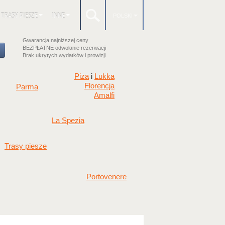
TRASY PIESZE
INNE
POLSKI
Gwarancja najniższej ceny
BEZPŁATNE odwołanie rezerwacji
Brak ukrytych wydatków i prowizji
Piza
Lukka
i
Florencja
Parma
Amalfi
La Spezia
Trasy piesze
Portovenere