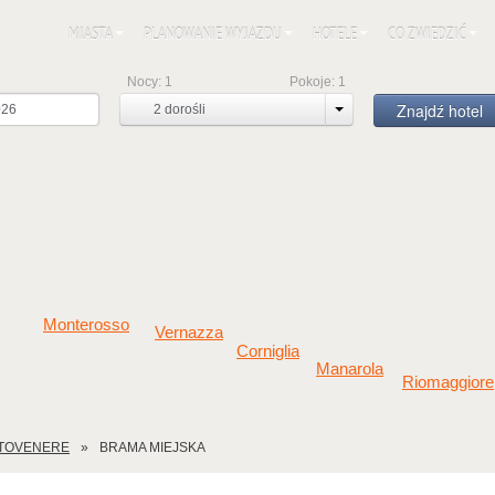
MIASTA
PLANOWANIE WYJAZDU
HOTELE
CO ZWIEDZIĆ
Nocy:
1
Pokoje:
1
Znajdź hotel
2
dorośli
Monterosso
Vernazza
Corniglia
Manarola
Riomaggiore
TOVENERE
BRAMA MIEJSKA