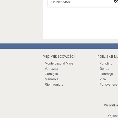
6
Opinie: 7458
gwiazdek
39 €
PIĘĆ MIEJSCOWOŚCI
POBLISKIE M
Monterosso al Mare
Portofino
Vernazza
Genua
Corniglia
Florencja
Manarola
Piza
Riomaggiore
Portovenere
Wszystki
Ogłosz