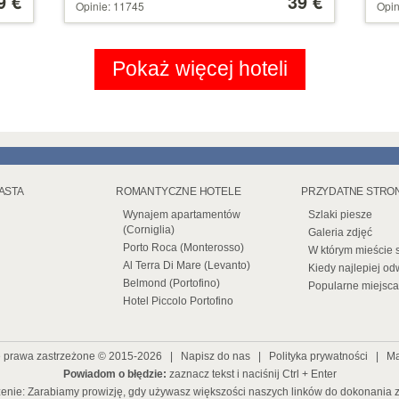
9 €
39 €
Opinie: 11745
Opin
gwiazdek
110 €
gwi
Pokaż więcej hoteli
IASTA
ROMANTYCZNE HOTELE
PRZYDATNE STRO
Wynajem apartamentów
Szlaki piesze
(Corniglia)
Galeria zdjęć
Porto Roca (Monterosso)
W którym mieście 
Al Terra Di Mare (Levanto)
Kiedy najlepiej od
Belmond (Portofino)
Popularne miejsca
Hotel Piccolo Portofino
e prawa zastrzeżone © 2015-2026 |
Napisz do nas
|
Polityka prywatności
|
Ma
Powiadom o błędzie:
zaznacz tekst i naciśnij Ctrl + Enter
enie: Zarabiamy prowizję, gdy używasz większości naszych linków do dokonania 