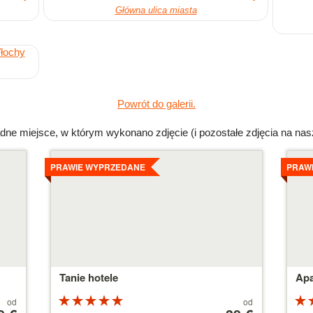
Główna ulica miasta
Powrót do galerii.
dne miejsce, w którym wykonano zdjęcie (i pozostałe zdjęcia na nas
Szczegoly
Szcz
PRAWIE WYPRZEDANE
PRAW
Tanie hotele
Apa
Ocena:
Cena
od
od
5 na 5
od
5 n