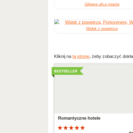
Główna ulica miasta
Widok z powietrza
Kliknij na
tą stronę
, żeby zobaczyć dokła
Szczegoly
BESTSELLER
Romantyczne hotele
Ocena:
Cena
5 na 5
od