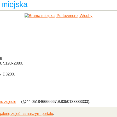
 miejska
pg
, 5120x2880.
 D3200.
o zdjęcie
(@44.051846666667,9.8350133333333).
galerię zdjęć na naszym portalu
.