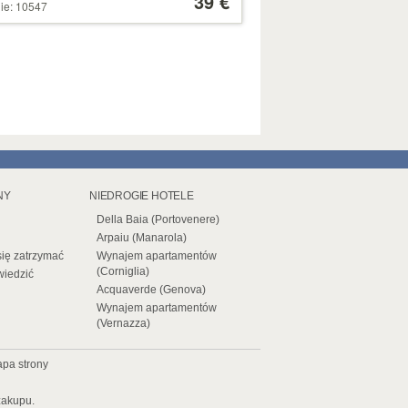
39 €
ie: 10547
azdek
179 €
NY
NIEDROGIE HOTELE
Della Baia (Portovenere)
Arpaiu (Manarola)
się zatrzymać
Wynajem apartamentów
(Corniglia)
wiedzić
Acquaverde (Genova)
Wynajem apartamentów
(Vernazza)
pa strony
zakupu.