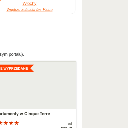
Wnętrze kościoła św. Piotra
zym portalu).
egoly
IE WYPRZEDANE
rtamenty w Cinque Terre
Ocena:
Cena
od
a 5
od